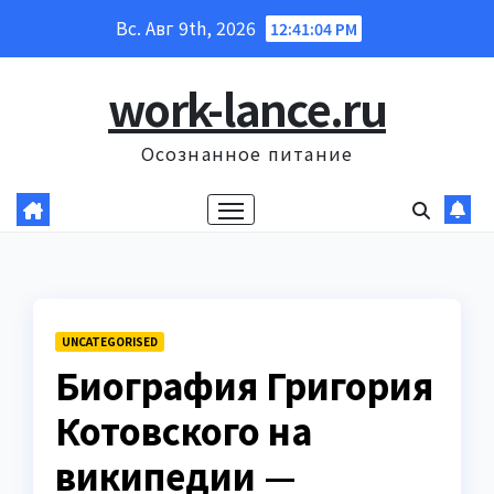
Перейти
Вс. Авг 9th, 2026
12:41:05 PM
к
содержанию
work-lance.ru
Осознанное питание
UNCATEGORISED
Биография Григория
Котовского на
википедии —