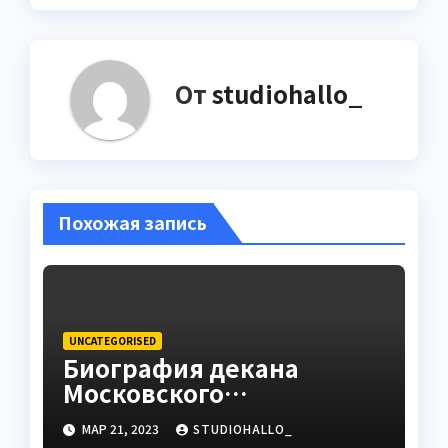
От
studiohallo_
Похожая запись
UNCATEGORISED
Биография декана
Московского
государственного
МАР 21, 2023
STUDIOHALLO_
университета Андрея