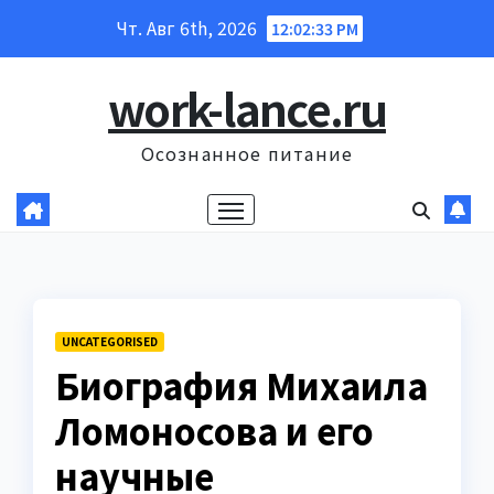
Перейти
Чт. Авг 6th, 2026
12:02:34 PM
к
содержанию
work-lance.ru
Осознанное питание
UNCATEGORISED
Биография Михаила
Ломоносова и его
научные