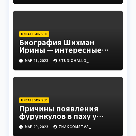
Сидорова — от студента
до руководителя
UNCATEGORISED
Биография Шихман
Ирины — интересные
факты, достижения и
МАР 21, 2023
STUDIOHALLO_
путь к успеху
UNCATEGORISED
Причины появления
фурункулов в паху у
мужчин
МАР 20, 2023
ZNAKCOMSTVA_