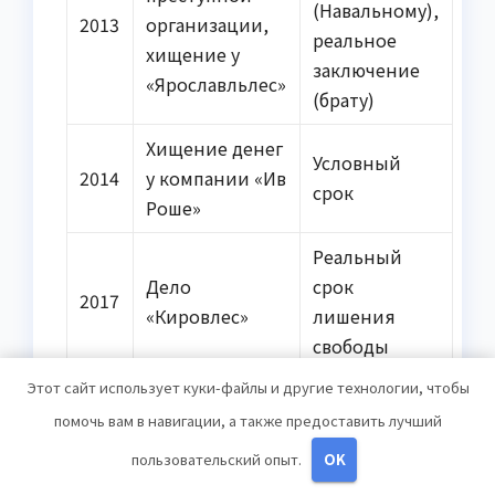
(Навальному),
2013
организации,
реальное
хищение у
заключение
«Ярославльлес»
(брату)
Хищение денег
Условный
2014
у компании «Ив
срок
Роше»
Реальный
Дело
срок
2017
«Кировлес»
лишения
свободы
Этот сайт использует куки-файлы и другие технологии, чтобы
Вопрос-ответ:
помочь вам в навигации, а также предоставить лучший
пользовательский опыт.
OK
Какие были ранние годы