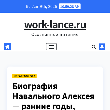
Перейти
Вс. Авг 9th, 2026
10:59:29 AM
к
содержанию
work-lance.ru
Осознанное питание
UNCATEGORISED
Биография
Навального Алексея
— ранние годы,