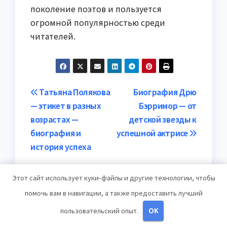
поколение поэтов и пользуется
огромной популярностью среди
читателей.
Навигация
Татьяна Полякова
Биография Дрю
— этикет в разных
Бэрримор — от
по
возрастах —
детской звезды к
записям
биография и
успешной актрисе
история успеха
Этот сайт использует куки-файлы и другие технологии, чтобы
помочь вам в навигации, а также предоставить лучший
От
studiohallo_
пользовательский опыт.
OK