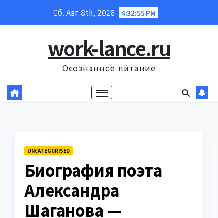
Перейти
Сб. Авг 8th, 2026
4:32:56 PM
к
содержанию
work-lance.ru
Осознанное питание
UNCATEGORISED
Биография поэта
Александра
Шаганова —