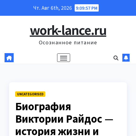
Перейти
Чт. Авг 6th, 2026
9:09:58 PM
к
содержанию
work-lance.ru
Осознанное питание
UNCATEGORISED
Биография
Виктории Райдос —
история жизни и