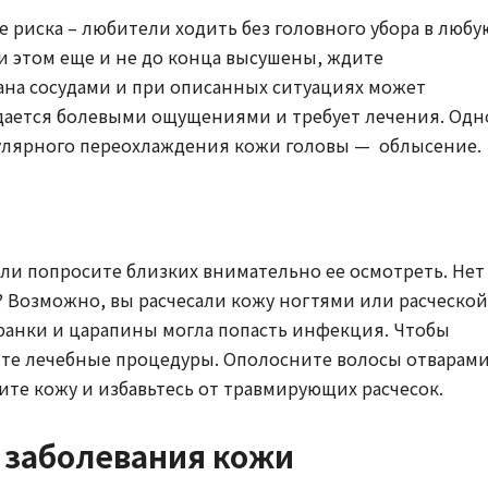
пе риска – любители ходить без головного убора в любу
ри этом еще и не до конца высушены, ждите
ана сосудами и при описанных ситуациях может
ждается болевыми ощущениями и требует лечения. Одн
гулярного переохлаждения кожи головы — облысение.
ли попросите близких внимательно ее осмотреть. Нет
? Возможно, вы расчесали кожу ногтями или расческой
ранки и царапины могла попасть инфекция. Чтобы
те лечебные процедуры. Ополосните волосы отварам
ите кожу и избавьтесь от травмирующих расчесок.
е заболевания кожи