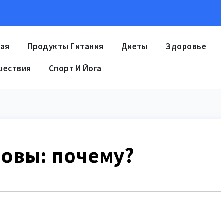
ная
Продукты Питания
Диеты
Здоровье
шествия
Спорт И Йога
ловы: почему?