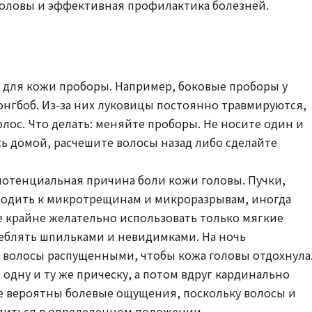
оловы и эффективная профилактика болезней.
 для кожи проборы. Например, боковые проборы у
онгбоб. Из-за них луковицы постоянно травмируются,
лос. Что делать: меняйте проборы. Не носите один и
ь домой, расчешите волосы назад либо сделайте
потенциальная причина боли кожи головы. Пучки,
иводить к микротрещинам и микроразрывам, иногда
 крайне желательно использовать только мягкие
еблять шпильками и невидимками. На ночь
 волосы распущенными, чтобы кожа головы отдохнула
 одну и ту же прическу, а потом вдруг кардинально
е вероятны болевые ощущения, поскольку волосы и
диться в определенном положении.