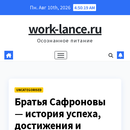
Перейти
Пн. Авг 10th, 2026
4:50:20 AM
к
содержанию
work-lance.ru
Осознанное питание
UNCATEGORISED
Братья Сафроновы
— история успеха,
достижения и