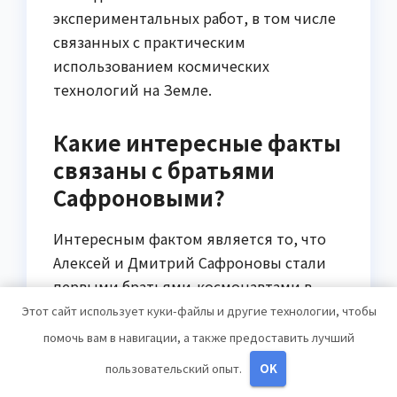
экспериментальных работ, в том числе
связанных с практическим
использованием космических
технологий на Земле.
Какие интересные факты
связаны с братьями
Сафроновыми?
Интересным фактом является то, что
Алексей и Дмитрий Сафроновы стали
первыми братьями-космонавтами в
истории российской космонавтики.
Этот сайт использует куки-файлы и другие технологии, чтобы
Также они оба являются дважды
помочь вам в навигации, а также предоставить лучший
Героями Российской Федерации за свои
пользовательский опыт.
OK
достижения в космосе.