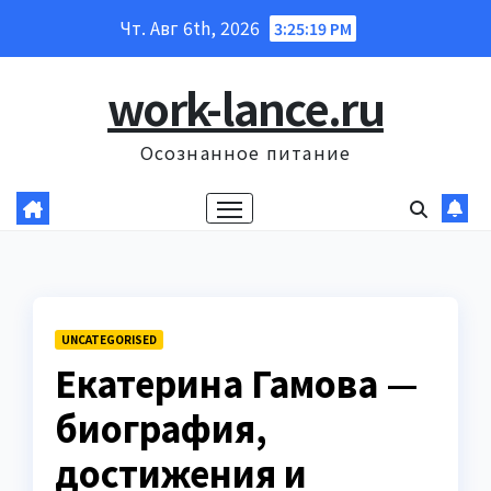
Перейти
Чт. Авг 6th, 2026
3:25:20 PM
к
содержанию
work-lance.ru
Осознанное питание
UNCATEGORISED
Екатерина Гамова —
биография,
достижения и