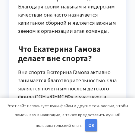
Благодаря своим навыкам и лидерским
качествам она часто назначается
капитаном сборной и является важным
звеном в организации атак команды.
Что Екатерина Гамова
делает вне спорта?
Вне спорта Екатерина Гамова активно
занимается благотворительностью. Она
является почетным послом детского
фонда ООН «ЮНИСЕФ» и участвует в
различных благотворительных акциях.
Этот сайт использует куки-файлы и другие технологии, чтобы
Кроме того, она активно продвигает
помочь вам в навигации, а также предоставить лучший
спортивный образ жизни и здоровый
пользовательский опыт.
OK
образ жизни в целом.