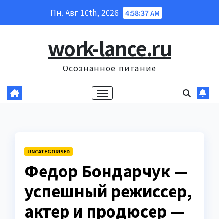
Перейти
Пн. Авг 10th, 2026
4:58:38 AM
к
содержанию
work-lance.ru
Осознанное питание
UNCATEGORISED
Федор Бондарчук —
успешный режиссер,
актер и продюсер —