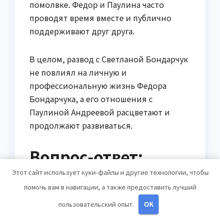
помолвке. Федор и Паулина часто
проводят время вместе и публично
поддерживают друг друга.
В целом, развод с Светланой Бондарчук
не повлиял на личную и
профессиональную жизнь Федора
Бондарчука, а его отношения с
Паулиной Андреевой расцветают и
продолжают развиваться.
Вопрос-ответ:
Этот сайт использует куки-файлы и другие технологии, чтобы
Какого года рождения
помочь вам в навигации, а также предоставить лучший
Федор Бондарчук?
пользовательский опыт.
OK