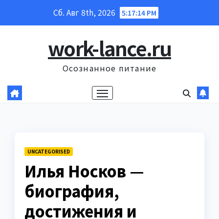
Перейти
Сб. Авг 8th, 2026
5:17:15 PM
к
содержанию
work-lance.ru
Осознанное питание
UNCATEGORISED
Илья Носков —
биография,
достижения и