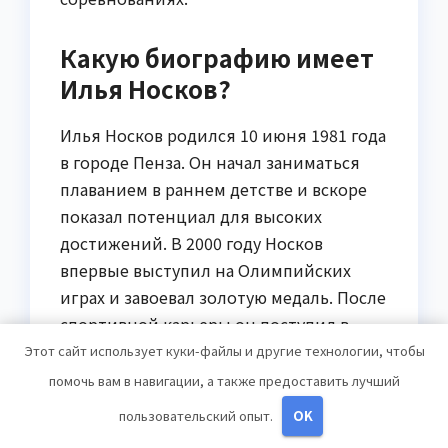
Какую биографию имеет
Илья Носков?
Илья Носков родился 10 июня 1981 года
в городе Пенза. Он начал заниматься
плаванием в раннем детстве и вскоре
показал потенциал для высоких
достижений. В 2000 году Носков
впервые выступил на Олимпийских
играх и завоевал золотую медаль. После
спортивной карьеры он поступил в
Российскую академию физической
Этот сайт использует куки-файлы и другие технологии, чтобы
культуры и стал успешным тренером
помочь вам в навигации, а также предоставить лучший
плавания.
пользовательский опыт.
OK