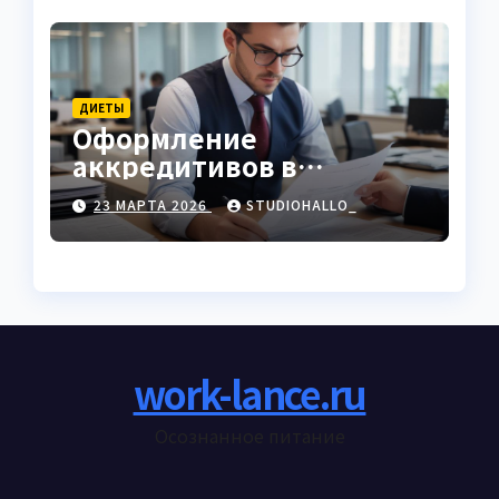
ДИЕТЫ
Оформление
аккредитивов в
международной
23 МАРТА 2026
STUDIOHALLO_
торговле
work-lance.ru
Осознанное питание