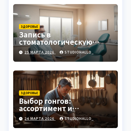
ЗДОРОВЬЕ
Запись в
стоматологическую
клинику
25 МАРТА 2026
STUDIOHALLO_
ЗДОРОВЬЕ
Выбор гонгов:
ассортимент и
характеристики
24 МАРТА 2026
STUDIOHALLO_