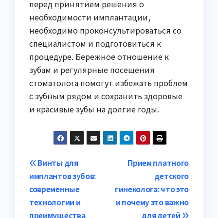
перед принятием решения о
необходимости имплантации,
необходимо проконсультироваться со
специалистом и подготовиться к
процедуре. Бережное отношение к
зубам и регулярные посещения
стоматолога помогут избежать проблем
с зубным рядом и сохранить здоровые
и красивые зубы на долгие годы.
Навигация
Винты для
Прием платного
имплантов зубов:
детского
по
современные
гинеколога: что это
записям
технологии и
и почему это важно
преимущества
для детей