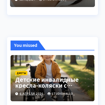
You missed
ДИЕТЫ
Детские инвалидные
кресла-коляски с
ручным приводом
6 АПРЕЛЯ 2026
STUDIOHALLO_