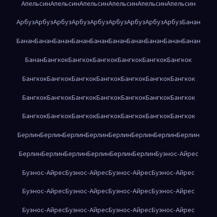
Апельсин
Апельсин
Апельсин
Апельсин
Апельсин
Апельсин
Арбуз
Арбуз
Арбуз
Арбуз
Арбуз
Арбуз
Арбуз
Арбуз
Арбуз
Банан
Банан
Банан
Банан
Банан
Банан
Банан
Банан
Банан
Банан
Банан
Банан
Бангкок
Бангкок
Бангкок
Бангкок
Бангкок
Бангкок
Бангкок
Бангкок
Бангкок
Бангкок
Бангкок
Бангкок
Бангкок
Бангкок
Бангкок
Бангкок
Бангкок
Бангкок
Бангкок
Бангкок
Бангкок
Бангкок
Бангкок
Бангкок
Бангкок
Бангкок
Бангкок
Берлин
Берлин
Берлин
Берлин
Берлин
Берлин
Берлин
Берлин
Берлин
Берлин
Берлин
Берлин
Берлин
Берлин
Буэнос-Айрес
Буэнос-Айрес
Буэнос-Айрес
Буэнос-Айрес
Буэнос-Айрес
Буэнос-Айрес
Буэнос-Айрес
Буэнос-Айрес
Буэнос-Айрес
Буэнос-Айрес
Буэнос-Айрес
Буэнос-Айрес
Буэнос-Айрес