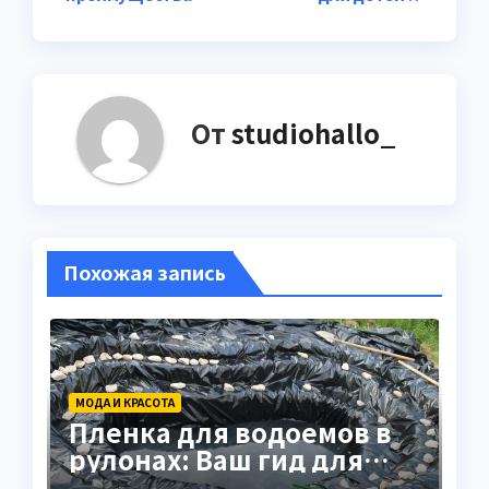
От
studiohallo_
Похожая запись
МОДА И КРАСОТА
Пленка для водоемов в
рулонах: Ваш гид для
выбора и применения