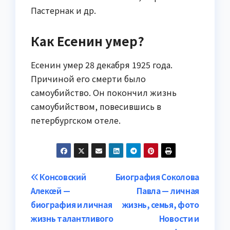
Пастернак и др.
Как Есенин умер?
Есенин умер 28 декабря 1925 года.
Причиной его смерти было
самоубийство. Он покончил жизнь
самоубийством, повесившись в
петербургском отеле.
Навигация
Консовский
Биография Соколова
Алексей —
Павла — личная
по
биография и личная
жизнь, семья, фото
записям
жизнь талантливого
Новости и