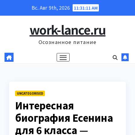
Перейти
Вс. Авг 9th, 2026
11:31:12 AM
к
содержанию
work-lance.ru
Осознанное питание
UNCATEGORISED
Интересная
биография Есенина
для 6 класса —