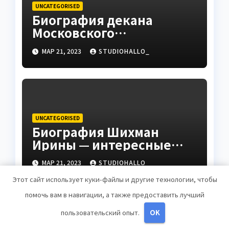
UNCATEGORISED
Биография декана
Московского
государственного
МАР 21, 2023
STUDIOHALLO_
университета Андрея
Сидорова — от студента
до руководителя
UNCATEGORISED
Биография Шихман
Ирины — интересные
факты, достижения и
МАР 21, 2023
STUDIOHALLO_
путь к успеху
Этот сайт использует куки-файлы и другие технологии, чтобы
помочь вам в навигации, а также предоставить лучший
пользовательский опыт.
OK