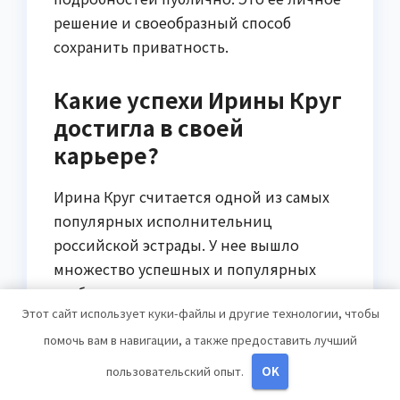
решение и своеобразный способ
сохранить приватность.
Какие успехи Ирины Круг
достигла в своей
карьере?
Ирина Круг считается одной из самых
популярных исполнительниц
российской эстрады. У нее вышло
множество успешных и популярных
альбомов, которые пользовались
Этот сайт использует куки-файлы и другие технологии, чтобы
огромной популярностью среди
слушателей. Ее песни стали
помочь вам в навигации, а также предоставить лучший
настоящими хитами и звучат по радио
пользовательский опыт.
OK
и телевидению. Кроме того, она