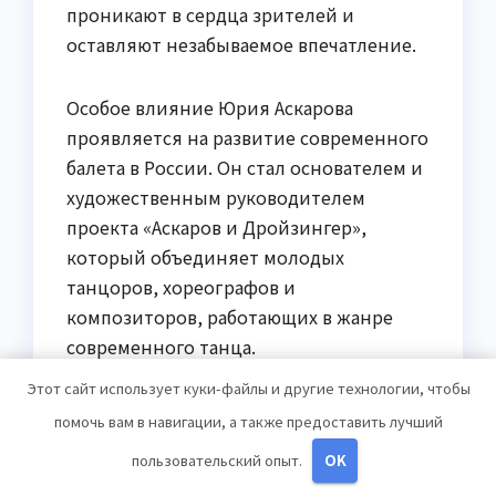
проникают в сердца зрителей и
оставляют незабываемое впечатление.
Особое влияние Юрия Аскарова
проявляется на развитие современного
балета в России. Он стал основателем и
художественным руководителем
проекта «Аскаров и Дройзингер»,
который объединяет молодых
танцоров, хореографов и
композиторов, работающих в жанре
современного танца.
Этот сайт использует куки-файлы и другие технологии, чтобы
Своим творчеством Юрий Аскаров
помочь вам в навигации, а также предоставить лучший
вносит значимый вклад в развитие
пользовательский опыт.
OK
балетного искусства, расширяя его