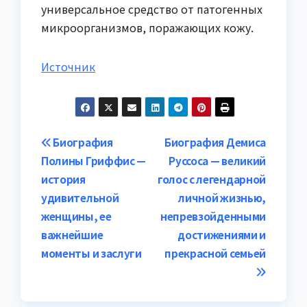
универсальное средство от патогенных
микроорганизмов, поражающих кожу.
Источник
Навигация
Биография
Биография Демиса
Полины Гриффис —
Руссоса — великий
по
история
голос с легендарной
записям
удивительной
личной жизнью,
женщины, ее
непревзойденными
важнейшие
достижениями и
моменты и заслуги
прекрасной семьей