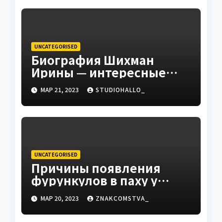
Сидорова — от студента
до руководителя
UNCATEGORISED
Биография Шихман
Ирины — интересные
факты, достижения и
МАР 21, 2023
STUDIOHALLO_
путь к успеху
UNCATEGORISED
Причины появления
фурункулов в паху у
мужчин
МАР 20, 2023
ZNAKCOMSTVA_