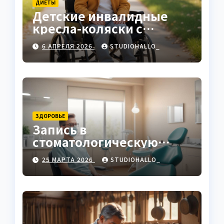
ДИЕТЫ
Детские инвалидные
кресла-коляски с
ручным приводом
6 АПРЕЛЯ 2026
STUDIOHALLO_
ЗДОРОВЬЕ
Запись в
стоматологическую
клинику
25 МАРТА 2026
STUDIOHALLO_