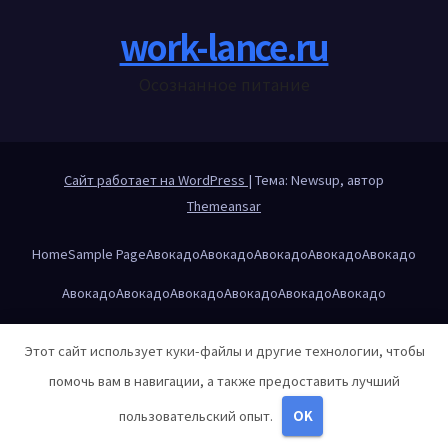
work-lance.ru
Осознанное питание
Сайт работает на WordPress
|
Тема: Newsup, автор
Themeansar
Home
Sample Page
Авокадо
Авокадо
Авокадо
Авокадо
Авокадо
Авокадо
Авокадо
Авокадо
Авокадо
Авокадо
Авокадо
Авторам и правообладателям
Айзек Азимов — Основание
Этот сайт использует куки-файлы и другие технологии, чтобы
Александр Дюма — Граф Монте-Кристо
помочь вам в навигации, а также предоставить лучший
Александр Дюма — Три мушкетёра
пользовательский опыт.
OK
Александр Пушкин — Евгений Онегин