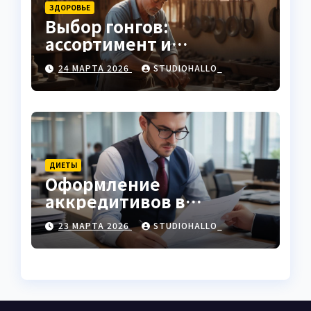
ЗДОРОВЬЕ
Выбор гонгов:
ассортимент и
характеристики
24 МАРТА 2026
STUDIOHALLO_
ДИЕТЫ
Оформление
аккредитивов в
международной
23 МАРТА 2026
STUDIOHALLO_
торговле