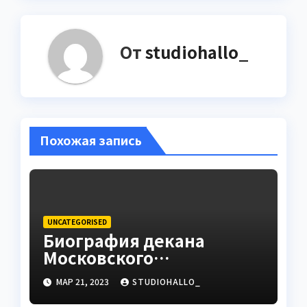
От
studiohallo_
Похожая запись
UNCATEGORISED
Биография декана
Московского
государственного
МАР 21, 2023
STUDIOHALLO_
университета Андрея