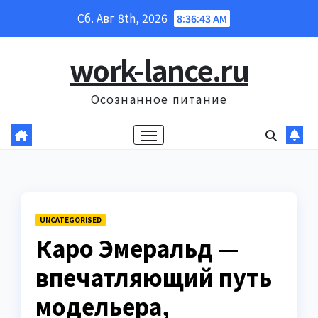
Перейти
Сб. Авг 8th, 2026
8:36:44 AM
к
содержанию
work-lance.ru
Осознанное питание
UNCATEGORISED
Каро Эмеральд —
впечатляющий путь
модельера,