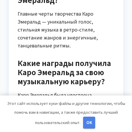
Главные черты творчества Каро
Эмеральд — уникальный голос,
стильная музыка в ретро-стиле,
сочетание жанров и энергичные,
танцевальные ритмы.
Какие награды получила
Каро Эмеральд за свою
музыкальную карьеру?
Каро Эмеральд была удостоена
множества наград в течение своей
Этот сайт использует куки-файлы и другие технологии, чтобы
карьеры, включая «Echo Award» за
помочь вам в навигации, а также предоставить лучший
«Лучшего исполнителя живого
пользовательский опыт.
OK
выступления» и «Best Music National —