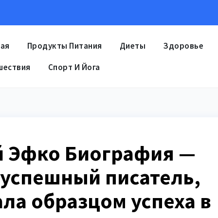
ная
Продукты Питания
Диеты
Здоровье
шествия
Спорт И Йога
й Эфко Биография —
 успешный писатель,
ала образцом успеха в