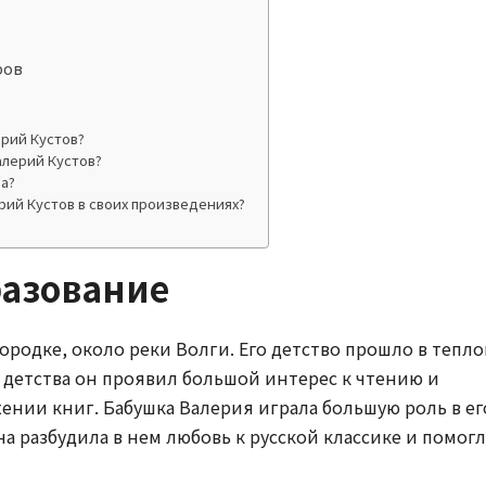
ров
рий Кустов?
алерий Кустов?
а?
рий Кустов в своих произведениях?
разование
родке, около реки Волги. Его детство прошло в тепл
о детства он проявил большой интерес к чтению и
жении книг. Бабушка Валерия играла большую роль в ег
а разбудила в нем любовь к русской классике и помогл