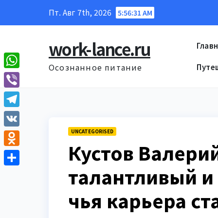
Перейти
Пт. Авг 7th, 2026
5:56:32 AM
к
содержанию
work-lance.ru
Глав
Осознанное питание
Путе
W
h
V
a
i
T
t
b
e
UNCATEGORISED
V
s
e
Кустов Валери
l
K
A
O
r
e
талантливый и
p
d
О
g
p
n
т
r
чья карьера ст
o
п
a
k