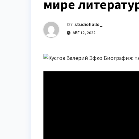
мире литерату
р
m
l
а
a
в
От
studiohallo_
s
и
АВГ 12, 2022
s
т
n
ь
i
k
i