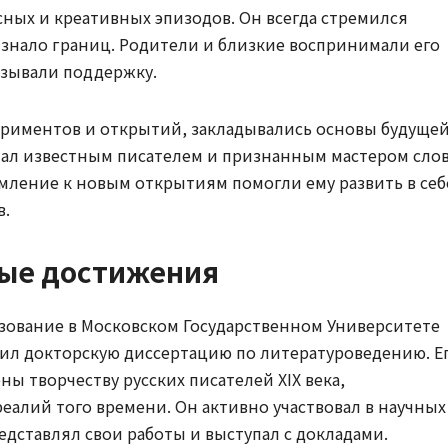
ных и креативных эпизодов. Он всегда стремился
 знало границ. Родители и близкие воспринимали его
азывали поддержку.
ериментов и открытий, закладывались основы будуще
тал известным писателем и признанным мастером слов
емление к новым открытиям помогли ему развить в себ
в.
ные достижения
зование в Московском Государственном Университете
тил докторскую диссертацию по литературоведению. Е
ы творчеству русских писателей XIX века,
еалий того времени. Он активно участвовал в научных
едставлял свои работы и выступал с докладами.