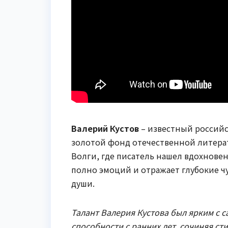
Валерий Кустов
– известный российс
золотой фонд отечественной литерат
Волги, где писатель нашел вдохновен
полно эмоций и отражает глубокие чу
души.
Талант Валерия Кустова был ярким с с
способности с ранних лет, сочиняя ст