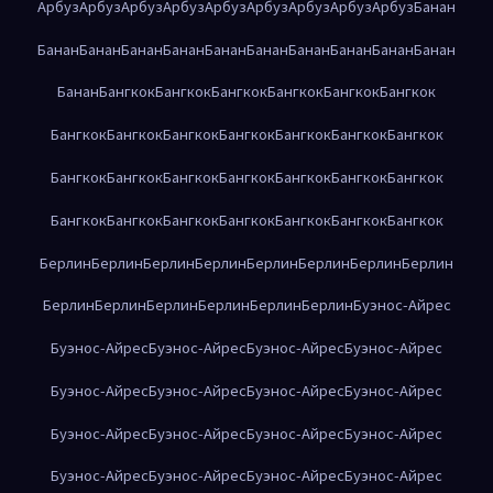
Арбуз
Арбуз
Арбуз
Арбуз
Арбуз
Арбуз
Арбуз
Арбуз
Арбуз
Банан
Банан
Банан
Банан
Банан
Банан
Банан
Банан
Банан
Банан
Банан
Банан
Бангкок
Бангкок
Бангкок
Бангкок
Бангкок
Бангкок
Бангкок
Бангкок
Бангкок
Бангкок
Бангкок
Бангкок
Бангкок
Бангкок
Бангкок
Бангкок
Бангкок
Бангкок
Бангкок
Бангкок
Бангкок
Бангкок
Бангкок
Бангкок
Бангкок
Бангкок
Бангкок
Берлин
Берлин
Берлин
Берлин
Берлин
Берлин
Берлин
Берлин
Берлин
Берлин
Берлин
Берлин
Берлин
Берлин
Буэнос-Айрес
Буэнос-Айрес
Буэнос-Айрес
Буэнос-Айрес
Буэнос-Айрес
Буэнос-Айрес
Буэнос-Айрес
Буэнос-Айрес
Буэнос-Айрес
Буэнос-Айрес
Буэнос-Айрес
Буэнос-Айрес
Буэнос-Айрес
Буэнос-Айрес
Буэнос-Айрес
Буэнос-Айрес
Буэнос-Айрес