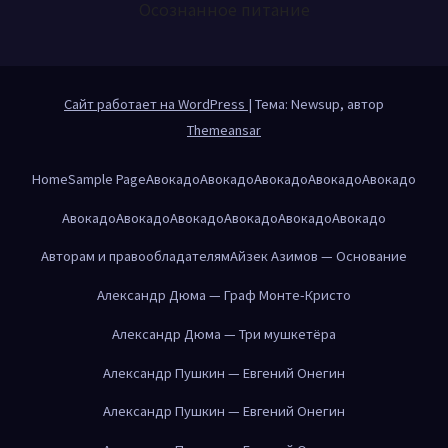
Осознанное питание
Сайт работает на WordPress
|
Тема: Newsup, автор
Themeansar
Home
Sample Page
Авокадо
Авокадо
Авокадо
Авокадо
Авокадо
Авокадо
Авокадо
Авокадо
Авокадо
Авокадо
Авокадо
Авторам и правообладателям
Айзек Азимов — Основание
Александр Дюма — Граф Монте-Кристо
Александр Дюма — Три мушкетёра
Александр Пушкин — Евгений Онегин
Александр Пушкин — Евгений Онегин