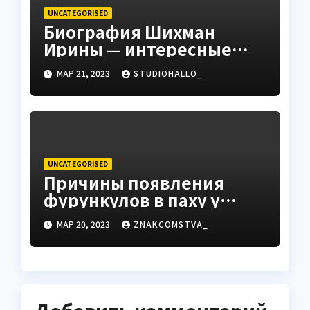
UNCATEGORISED
Биография Шихман
Ирины — интересные
факты, достижения и
МАР 21, 2023
STUDIOHALLO_
путь к успеху
UNCATEGORISED
Причины появления
фурункулов в паху у
мужчин
МАР 20, 2023
ZNAKCOMSTVA_