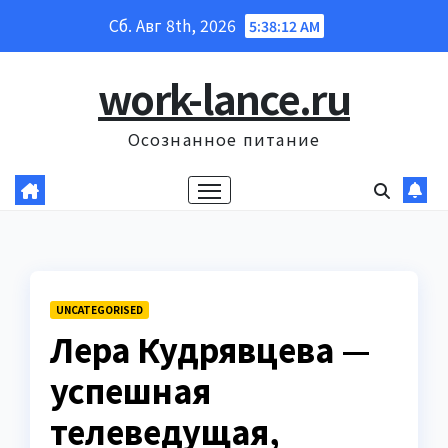
Перейти
Сб. Авг 8th, 2026
5:38:13 AM
к
содержанию
work-lance.ru
Осознанное питание
UNCATEGORISED
Лера Кудрявцева —
успешная
телеведущая,