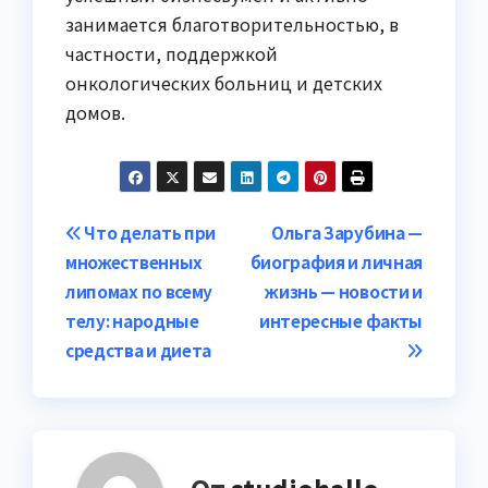
занимается благотворительностью, в
частности, поддержкой
онкологических больниц и детских
домов.
Навигация
Что делать при
Ольга Зарубина —
множественных
биография и личная
по
липомах по всему
жизнь — новости и
записям
телу: народные
интересные факты
средства и диета