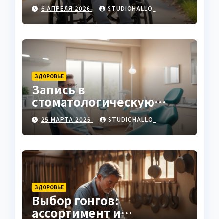
ручным приводом
6 АПРЕЛЯ 2026
STUDIOHALLO_
ЗДОРОВЬЕ
Запись в
стоматологическую
клинику
25 МАРТА 2026
STUDIOHALLO_
ЗДОРОВЬЕ
Выбор гонгов:
ассортимент и