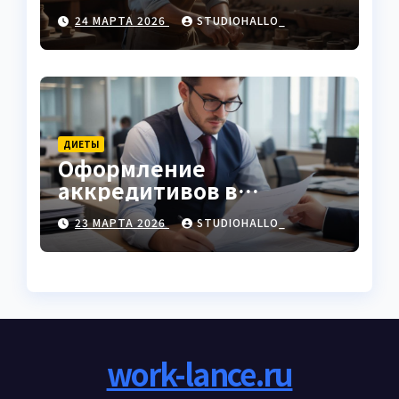
характеристики
24 МАРТА 2026
STUDIOHALLO_
ДИЕТЫ
Оформление
аккредитивов в
международной
23 МАРТА 2026
STUDIOHALLO_
торговле
work-lance.ru