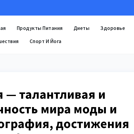
ная
Продукты Питания
Диеты
Здоровье
шествия
Спорт И Йога
я — талантливая и
чность мира моды и
иография, достижения