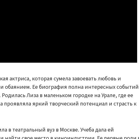
ая актриса, которая сумела завоевать любовь и
и обаянием. Ее биография полна интересных событий
Родилась Лиза в маленьком городке на Урале, где ее
на проявляла яркий творческий потенциал и страсть к
а в театральный вуз в Москве. Учеба дала ей
и найти свое место в киноиндустрии. Ее первые роли 