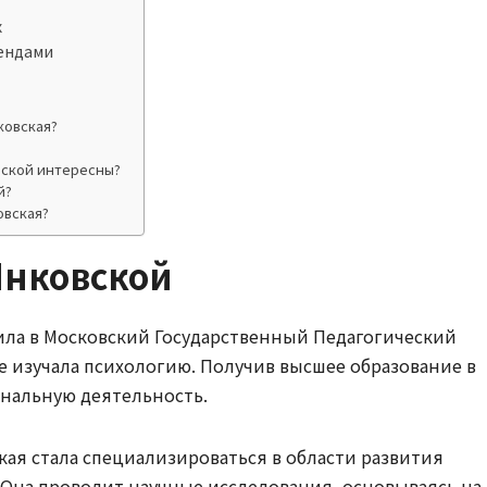
х
ендами
ковская?
вской интересны?
й?
овская?
Янковской
ила в Московский Государственный Педагогический
е изучала психологию. Получив высшее образование в
ональную деятельность.
кая стала специализироваться в области развития
. Она проводит научные исследования, основываясь на