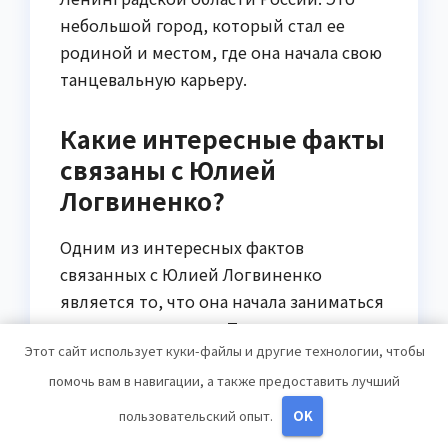
небольшой город, который стал ее
родиной и местом, где она начала свою
танцевальную карьеру.
Какие интересные факты
связаны с Юлией
Логвиненко?
Одним из интересных фактов
связанных с Юлией Логвиненко
является то, что она начала заниматься
танцами в семи лет. Также стоит
Этот сайт использует куки-файлы и другие технологии, чтобы
отметить, что в 2013 году Юлия стала
победителем международного
помочь вам в навигации, а также предоставить лучший
танцевального фестиваля Juste Debout
пользовательский опыт.
OK
в Париже, что принесло ей большую