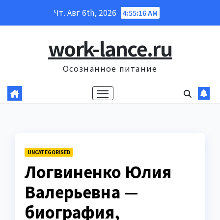
Перейти
Чт. Авг 6th, 2026
4:55:17 AM
к
содержанию
work-lance.ru
Осознанное питание
UNCATEGORISED
Логвиненко Юлия
Валерьевна —
биография,