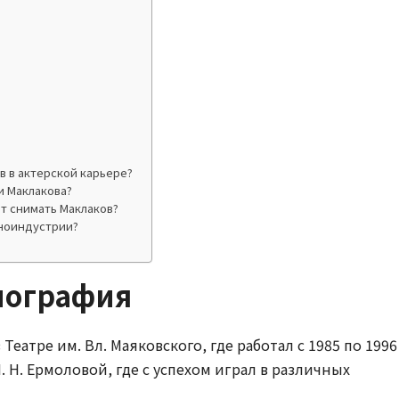
?
в в актерской карьере?
и Маклакова?
т снимать Маклаков?
иноиндустрии?
?
иография
Театре им. Вл. Маяковского, где работал с 1985 по 1996
М. Н. Ермоловой, где с успехом играл в различных