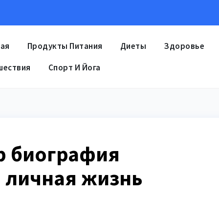
ная
Продукты Питания
Диеты
Здоровье
шествия
Спорт И Йога
р биография
 личная жизнь