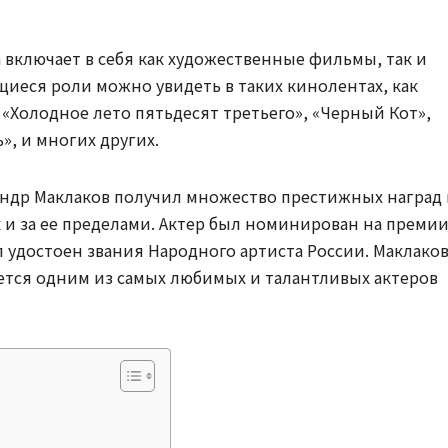
включает в себя как художественные фильмы, так и
щиеся роли можно увидеть в таких кинолентах, как
, «Холодное лето пятьдесят третьего», «Черный Кот»,
», и многих других.
андр Маклаков получил множество престижных наград 
к и за ее пределами. Актер был номинирован на преми
л удостоен звания Народного артиста России. Маклако
ется одним из самых любимых и талантливых актеров