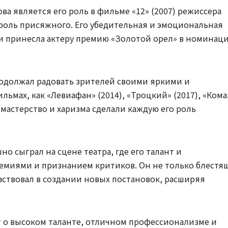
а является его роль в фильме «12» (2007) режиссера
роль присяжного. Его убедительная и эмоциональная
и принесла актеру премию «Золотой орел» в номинац
должал радовать зрителей своими яркими и
мах, как «Левиафан» (2014), «Троцкий» (2017), «Кома
е мастерство и харизма сделали каждую его роль
о сыграл на сцене театра, где его талант и
миями и признанием критиков. Он не только блестя
аствовал в создании новых постановок, расширяя
т о высоком таланте, отличном профессионализме и