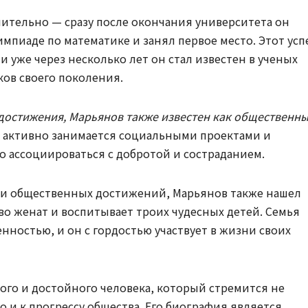
мительно — сразу после окончания университета он
мпиаде по математике и занял первое место. Этот усп
 и уже через несколько лет он стал известен в ученых
ков своего поколения.
 достижения, Марьянов также известен как общественн
н активно занимается социальными проектами и
о ассоциироваться с добротой и состраданием.
и общественных достижений, Марьянов также нашел
во женат и воспитывает троих чудесных детей. Семья
енностью, и он с гордостью участвует в жизни своих
го и достойного человека, который стремится не
о и к прогрессу общества. Его биография является