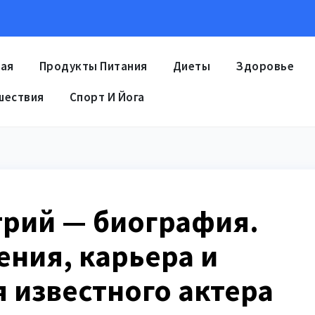
ная
Продукты Питания
Диеты
Здоровье
шествия
Спорт И Йога
рий — биография.
ения, карьера и
 известного актера