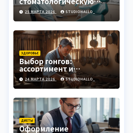
стоматологическую
клинику
25 МАРТА 2026
STUDIOHALLO_
ЗДОРОВЬЕ
Выбор гонгов:
ассортимент и
характеристики
24 МАРТА 2026
STUDIOHALLO_
ДИЕТЫ
Оформление