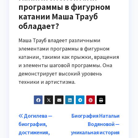
программы в фигурном
катании Маша Трауб
обладает?
Маша Трауб владеет различными
элементами программы в фигурном
катании, такими как прыжки, вращения
и элементы шаговой программы. Она
демонстрирует высокий уровень
техники и артистизма.
Навигация
Догилева —
Биография Натальи
биография,
Водяновой —
по
достижения,
уникальная история