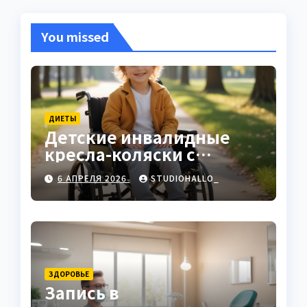
You missed
ДИЕТЫ
Детские инвалидные
кресла-коляски с
ручным приводом
6 АПРЕЛЯ 2026
STUDIOHALLO_
ЗДОРОВЬЕ
Запись в