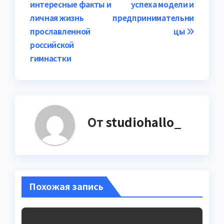
записям
интересные факты и
успеха модели и
личная жизнь
предпринимательни
прославленной
цы
российской
гимнастки
От
studiohallo_
Похожая запись