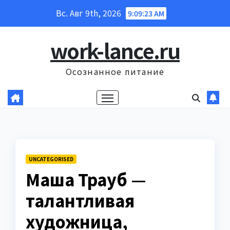
Перейти
Вс. Авг 9th, 2026
9:09:24 AM
к
содержанию
work-lance.ru
Осознанное питание
UNCATEGORISED
Маша Трауб —
талантливая
художница,