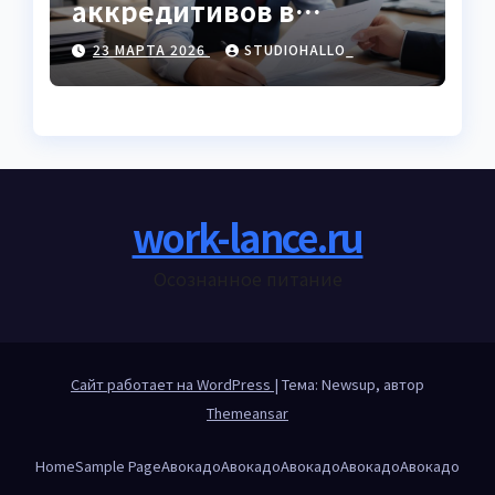
аккредитивов в
международной
23 МАРТА 2026
STUDIOHALLO_
торговле
work-lance.ru
Осознанное питание
Сайт работает на WordPress
|
Тема: Newsup, автор
Themeansar
Home
Sample Page
Авокадо
Авокадо
Авокадо
Авокадо
Авокадо