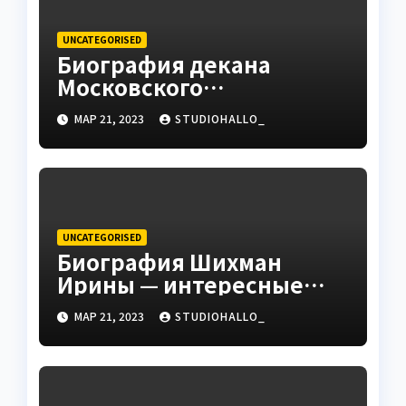
UNCATEGORISED
Биография декана
Московского
государственного
МАР 21, 2023
STUDIOHALLO_
университета Андрея
Сидорова — от студента
до руководителя
UNCATEGORISED
Биография Шихман
Ирины — интересные
факты, достижения и
МАР 21, 2023
STUDIOHALLO_
путь к успеху