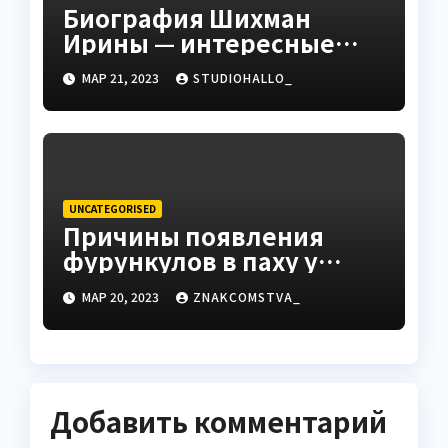
Биография Шихман
Ирины — интересные
факты, достижения и
МАР 21, 2023
STUDIOHALLO_
путь к успеху
UNCATEGORISED
Причины появления
фурункулов в паху у
мужчин
МАР 20, 2023
ZNAKCOMSTVA_
Добавить комментарий