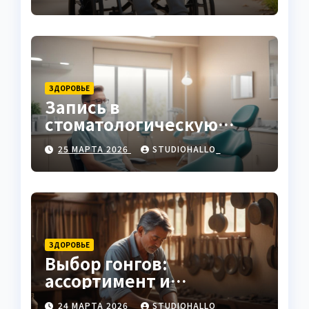
ЗДОРОВЬЕ
Запись в
стоматологическую
клинику
25 МАРТА 2026
STUDIOHALLO_
ЗДОРОВЬЕ
Выбор гонгов:
ассортимент и
характеристики
24 МАРТА 2026
STUDIOHALLO_