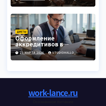
ДИЕТЫ
Оформление
аккредитивов в
международной
23 МАРТА 2026
STUDIOHALLO_
торговле
work-lance.ru
Осознанное питание