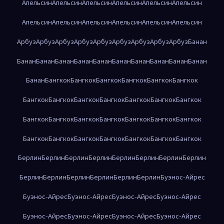
Апельсин
Апельсин
Апельсин
Апельсин
Апельсин
Апельсин
Апельсин
Апельсин
Апельсин
Апельсин
Апельсин
Апельсин
Арбуз
Арбуз
Арбуз
Арбуз
Арбуз
Арбуз
Арбуз
Арбуз
Арбуз
Банан
Банан
Банан
Банан
Банан
Банан
Банан
Банан
Банан
Банан
Банан
Банан
Бангкок
Бангкок
Бангкок
Бангкок
Бангкок
Бангкок
Бангкок
Бангкок
Бангкок
Бангкок
Бангкок
Бангкок
Бангкок
Бангкок
Бангкок
Бангкок
Бангкок
Бангкок
Бангкок
Бангкок
Бангкок
Бангкок
Бангкок
Бангкок
Бангкок
Бангкок
Бангкок
Берлин
Берлин
Берлин
Берлин
Берлин
Берлин
Берлин
Берлин
Берлин
Берлин
Берлин
Берлин
Берлин
Берлин
Буэнос-Айрес
Буэнос-Айрес
Буэнос-Айрес
Буэнос-Айрес
Буэнос-Айрес
Буэнос-Айрес
Буэнос-Айрес
Буэнос-Айрес
Буэнос-Айрес