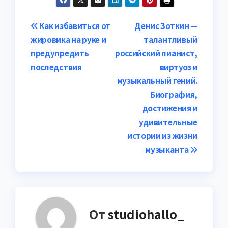
Навигация
Как избавиться от
Денис Зоткин —
жировика на руке и
талантливый
по
предупредить
российский пианист,
записям
последствия
виртуоз и
музыкальный гений.
Биография,
достижения и
удивительные
истории из жизни
музыканта
От
studiohallo_