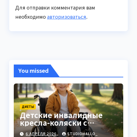
Для отправки комментария вам
необходимо
авторизоваться
.
You missed
ДИЕТЫ
Детские инвалидные
кресла-коляски с
ручным приводом
6 АПРЕЛЯ 2026
STUDIOHALLO_