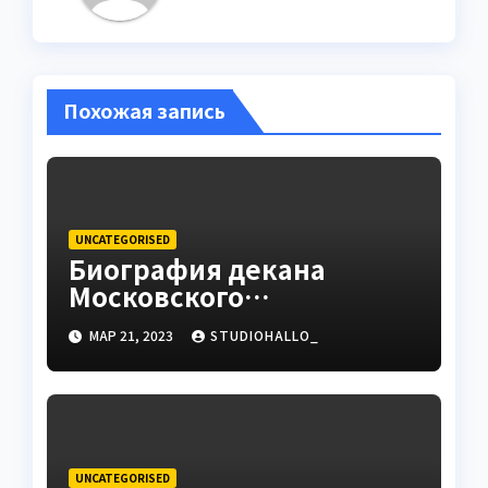
Похожая запись
UNCATEGORISED
Биография декана
Московского
государственного
МАР 21, 2023
STUDIOHALLO_
университета Андрея
Сидорова — от студента
до руководителя
UNCATEGORISED