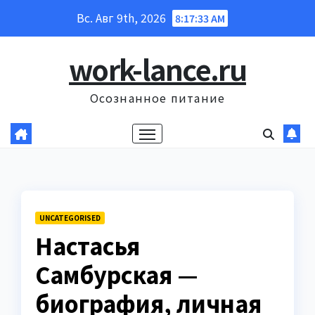
Перейти
Вс. Авг 9th, 2026
8:17:34 AM
к
содержанию
work-lance.ru
Осознанное питание
UNCATEGORISED
Настасья
Самбурская —
биография, личная