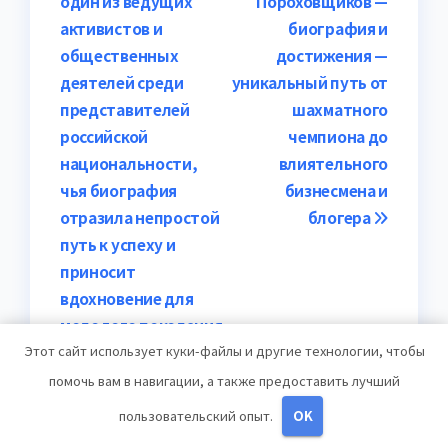
один из ведущих
Пороховщиков —
по
активистов и
биография и
записям
общественных
достижения —
деятелей среди
уникальный путь от
представителей
шахматного
российской
чемпиона до
национальности,
влиятельного
чья биография
бизнесмена и
отразила непростой
блогера
путь к успеху и
приносит
вдохновение для
молодого поколения
Этот сайт использует куки-файлы и другие технологии, чтобы
помочь вам в навигации, а также предоставить лучший
пользовательский опыт.
OK