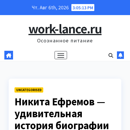
Перейти
Чт. Авг 6th, 2026
3:05:14 PM
к
содержанию
work-lance.ru
Осознанное питание
UNCATEGORISED
Никита Ефремов —
удивительная
история биографии