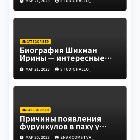
МАР 21, 2023
STUDIOHALLO_
университета Андрея
Сидорова — от студента
до руководителя
UNCATEGORISED
Биография Шихман
Ирины — интересные
факты, достижения и
МАР 21, 2023
STUDIOHALLO_
путь к успеху
UNCATEGORISED
Причины появления
фурункулов в паху у
мужчин
МАР 20, 2023
ZNAKCOMSTVA_