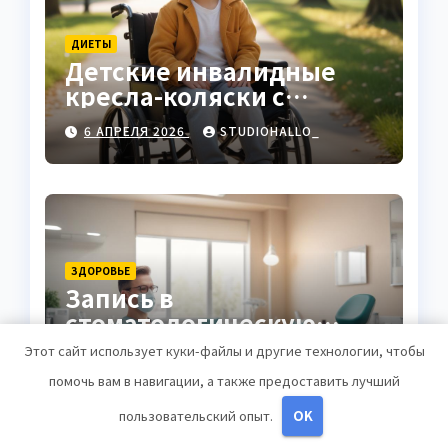
ДИЕТЫ
Детские инвалидные
кресла-коляски с
ручным приводом
6 АПРЕЛЯ 2026
STUDIOHALLO_
ЗДОРОВЬЕ
Запись в
стоматологическую
клинику
Этот сайт использует куки-файлы и другие технологии, чтобы
25 МАРТА 2026
STUDIOHALLO_
помочь вам в навигации, а также предоставить лучший
пользовательский опыт.
OK