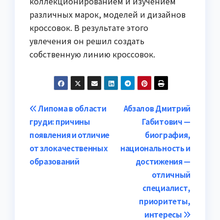
коллекционированием и изучением
различных марок, моделей и дизайнов
кроссовок. В результате этого
увлечения он решил создать
собственную линию кроссовок.
Навигация
Липома в области
Абзалов Дмитрий
груди: причины
Габитович —
по
появления и отличие
биография,
записям
от злокачественных
национальность и
образований
достижения —
отличный
специалист,
приоритеты,
интересы