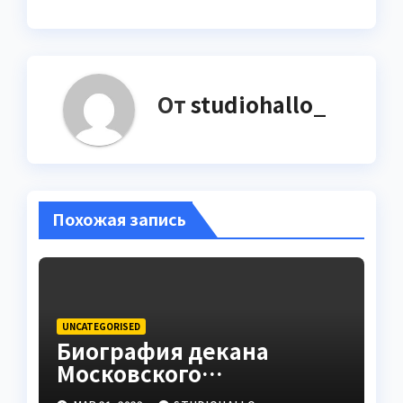
От
studiohallo_
Похожая запись
UNCATEGORISED
Биография декана
Московского
государственного