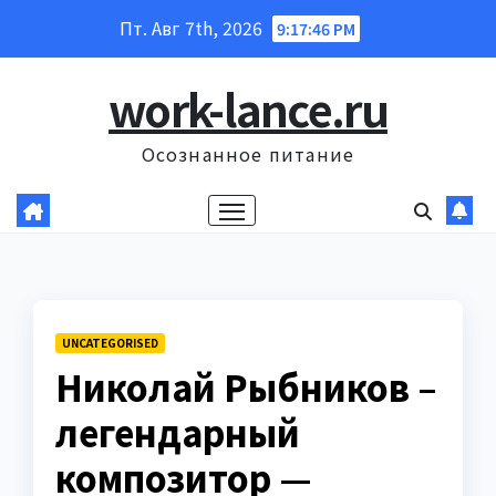
Перейти
Пт. Авг 7th, 2026
9:17:47 PM
к
содержанию
work-lance.ru
Осознанное питание
UNCATEGORISED
Николай Рыбников –
легендарный
композитор —