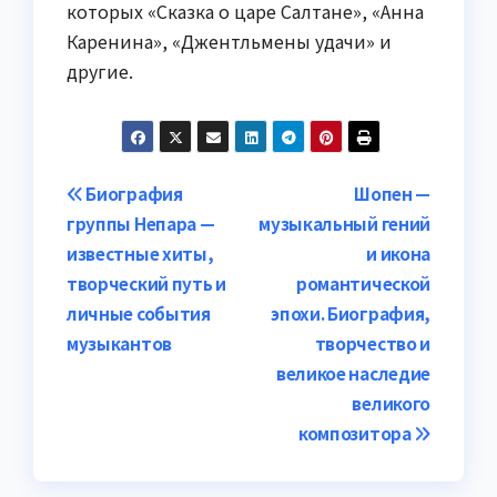
которых «Сказка о царе Салтане», «Анна
Каренина», «Джентльмены удачи» и
другие.
Навигация
Биография
Шопен —
группы Непара —
музыкальный гений
по
известные хиты,
и икона
записям
творческий путь и
романтической
личные события
эпохи. Биография,
музыкантов
творчество и
великое наследие
великого
композитора