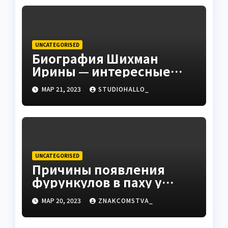
до руководителя
UNCATEGORISED
Биография Шихман
Ирины — интересные
факты, достижения и
МАР 21, 2023
STUDIOHALLO_
путь к успеху
UNCATEGORISED
Причины появления
фурункулов в паху у
мужчин
МАР 20, 2023
ZNAKCOMSTVA_