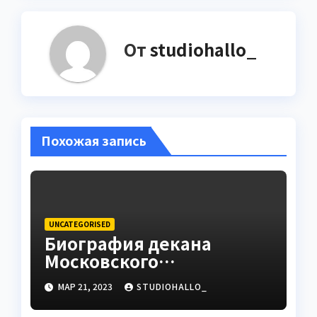
От
studiohallo_
Похожая запись
UNCATEGORISED
Биография декана
Московского
государственного
МАР 21, 2023
STUDIOHALLO_
университета Андрея
Сидорова — от студента