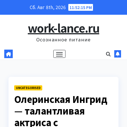
Перейти
Сб. Авг 8th, 2026
11:52:16 PM
к
содержанию
work-lance.ru
Осознанное питание
UNCATEGORISED
Олеринская Ингрид
— талантливая
актриса с