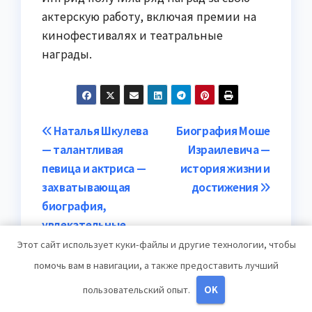
актерскую работу, включая премии на
кинофестивалях и театральные
награды.
Навигация
Наталья Шкулева
Биография Моше
— талантливая
Израилевича —
по
певица и актриса —
история жизни и
записям
захватывающая
достижения
биография,
увлекательные
факты и
Этот сайт использует куки-файлы и другие технологии, чтобы
незабываемые
помочь вам в навигации, а также предоставить лучший
достижения
пользовательский опыт.
OK