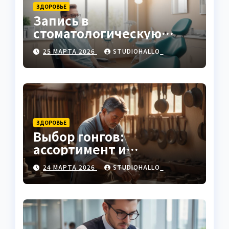
ЗДОРОВЬЕ
Запись в
стоматологическую
клинику
25 МАРТА 2026
STUDIOHALLO_
ЗДОРОВЬЕ
Выбор гонгов:
ассортимент и
характеристики
24 МАРТА 2026
STUDIOHALLO_