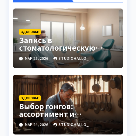
ЗДОРОВЬЕ
Запись в
стоматологическую
клинику
МАР 25, 2026
STUDIOHALLO_
ЗДОРОВЬЕ
Выбор гонгов:
ассортимент и
характеристики
МАР 24, 2026
STUDIOHALLO_