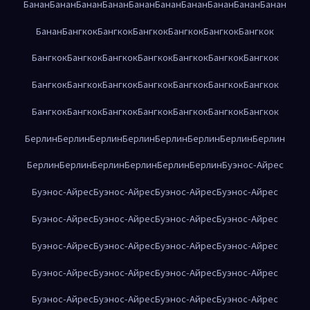
Банан
Банан
Банан
Банан
Банан
Банан
Банан
Банан
Банан
Банан
Банан
Бангкок
Бангкок
Бангкок
Бангкок
Бангкок
Бангкок
Бангкок
Бангкок
Бангкок
Бангкок
Бангкок
Бангкок
Бангкок
Бангкок
Бангкок
Бангкок
Бангкок
Бангкок
Бангкок
Бангкок
Бангкок
Бангкок
Бангкок
Бангкок
Бангкок
Бангкок
Бангкок
Берлин
Берлин
Берлин
Берлин
Берлин
Берлин
Берлин
Берлин
Берлин
Берлин
Берлин
Берлин
Берлин
Берлин
Буэнос-Айрес
Буэнос-Айрес
Буэнос-Айрес
Буэнос-Айрес
Буэнос-Айрес
Буэнос-Айрес
Буэнос-Айрес
Буэнос-Айрес
Буэнос-Айрес
Буэнос-Айрес
Буэнос-Айрес
Буэнос-Айрес
Буэнос-Айрес
Буэнос-Айрес
Буэнос-Айрес
Буэнос-Айрес
Буэнос-Айрес
Буэнос-Айрес
Буэнос-Айрес
Буэнос-Айрес
Буэнос-Айрес