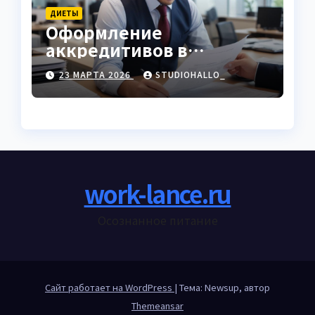
ДИЕТЫ
Оформление
аккредитивов в
международной
23 МАРТА 2026
STUDIOHALLO_
торговле
work-lance.ru
Осознанное питание
Сайт работает на WordPress
|
Тема: Newsup, автор
Themeansar