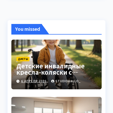
You missed
ДИЕТЫ
Детские инвалидные
кресла-коляски с
ручным приводом
6 АПРЕЛЯ 2026
STUDIOHALLO_