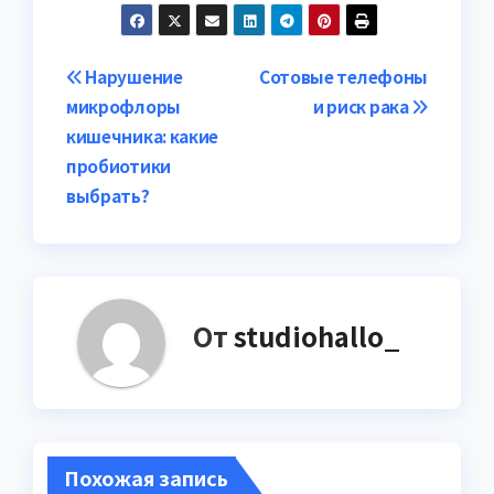
Навигация
Нарушение
Сотовые телефоны
микрофлоры
и риск рака
по
кишечника: какие
записям
пробиотики
выбрать?
От
studiohallo_
Похожая запись