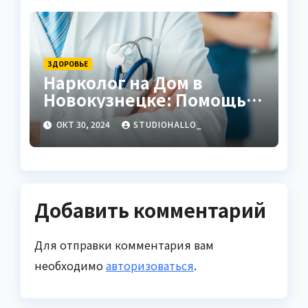
ЗДОРОВЬЕ
Нарколог на Дом в
Новокузнецке: Помощь,
Которая Всегда Рядом
ОКТ 30, 2024
STUDIOHALLO_
Добавить комментарий
Для отправки комментария вам
необходимо
авторизоваться
.