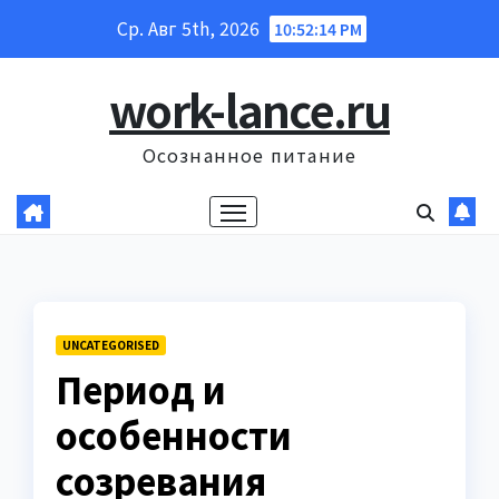
Перейти
Ср. Авг 5th, 2026
10:52:15 PM
к
содержанию
work-lance.ru
Осознанное питание
UNCATEGORISED
Период и
особенности
созревания