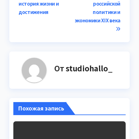
по
история жизни и
российской
записям
достижения
политики и
экономики XIX века
От
studiohallo_
Похожая запись