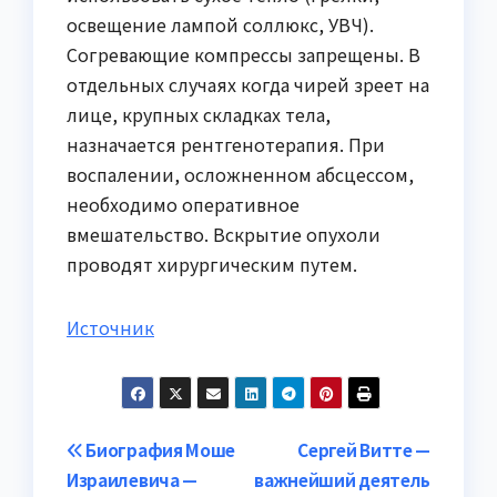
освещение лампой соллюкс, УВЧ).
Согревающие компрессы запрещены. В
отдельных случаях когда чирей зреет на
лице, крупных складках тела,
назначается рентгенотерапия. При
воспалении, осложненном абсцессом,
необходимо оперативное
вмешательство. Вскрытие опухоли
проводят хирургическим путем.
Источник
Навигация
Биография Моше
Сергей Витте —
Израилевича —
важнейший деятель