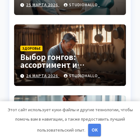
клинику
25 МАРТА 2026
STUDIOHALLO_
ЗДОРОВЬЕ
Выбор гонгов:
ассортимент и
характеристики
24 МАРТА 2026
STUDIOHALLO_
Этот сайт использует куки-файлы и другие технологии, чтобы
помочь вам в навигации, а также предоставить лучший
ДИЕТЫ
Оформление
пользовательский опыт.
OK
аккредитивов в