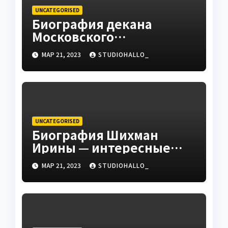
UNCATEGORISED
Биография декана
Московского
государственного
МАР 21, 2023
STUDIOHALLO_
университета Андрея
Сидорова — от студента
до руководителя
UNCATEGORISED
Биография Шихман
Ирины — интересные
факты, достижения и
МАР 21, 2023
STUDIOHALLO_
путь к успеху