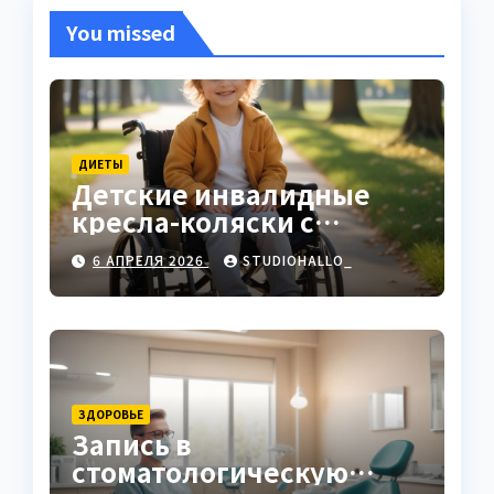
You missed
ДИЕТЫ
Детские инвалидные
кресла-коляски с
ручным приводом
6 АПРЕЛЯ 2026
STUDIOHALLO_
ЗДОРОВЬЕ
Запись в
стоматологическую