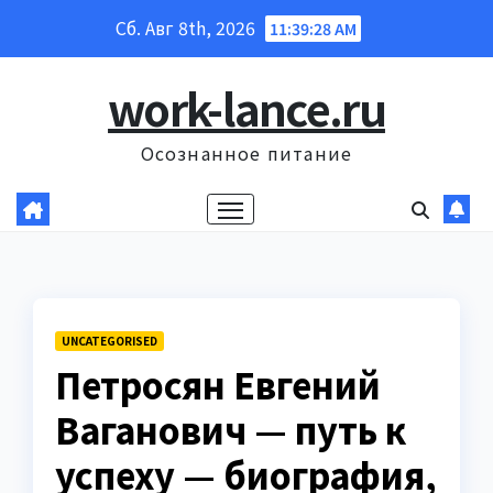
Перейти
Сб. Авг 8th, 2026
11:39:29 AM
к
содержанию
work-lance.ru
Осознанное питание
UNCATEGORISED
Петросян Евгений
Ваганович — путь к
успеху — биография,