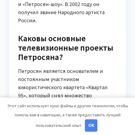
и «Петросян-шоу». В 2002 году он
получил звание Народного артиста
России.
Каковы основные
телевизионные проекты
Петросяна?
Петросян является основателем и
постоянным участником
юмористического квартета «Квартал
95», который снял множество
популярных телевизионных проектов,
Этот сайт использует куки-файлы и другие технологии, чтобы
таких как «Камеди Клаб», «Один в
помочь вам в навигации, а также предоставить лучший
один», «На троих» и другие. Он также
пользовательский опыт.
OK
вел свое собственное шоу «Петросян-