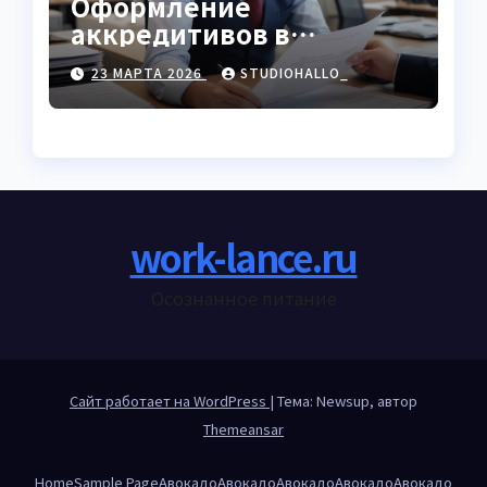
Оформление
аккредитивов в
международной
23 МАРТА 2026
STUDIOHALLO_
торговле
work-lance.ru
Осознанное питание
Сайт работает на WordPress
|
Тема: Newsup, автор
Themeansar
Home
Sample Page
Авокадо
Авокадо
Авокадо
Авокадо
Авокадо