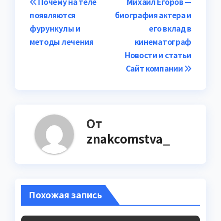
Навигация
Почему на теле
Михаил Егоров —
появляются
биография актера и
по
фурункулы и
его вклад в
записям
методы лечения
кинематограф
Новости и статьи
Сайт компании
От
znakcomstva_
Похожая запись