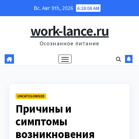
Перейти
Вс. Авг 9th, 2026
6:28:09 AM
к
содержанию
work-lance.ru
Осознанное питание
UNCATEGORISED
Причины и
симптомы
возникновения