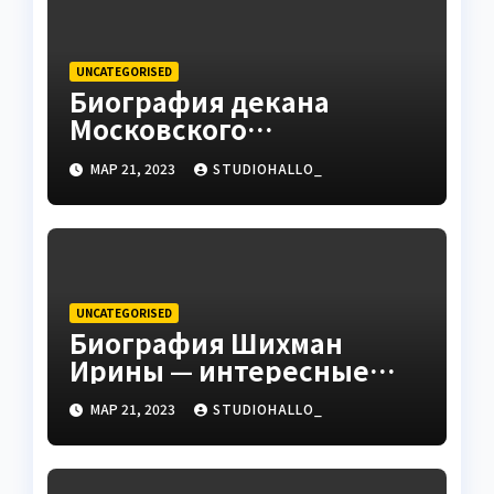
UNCATEGORISED
Биография декана
Московского
государственного
МАР 21, 2023
STUDIOHALLO_
университета Андрея
Сидорова — от студента
до руководителя
UNCATEGORISED
Биография Шихман
Ирины — интересные
факты, достижения и
МАР 21, 2023
STUDIOHALLO_
путь к успеху