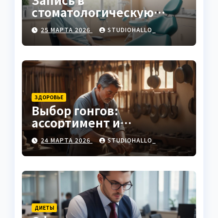
стоматологическую
клинику
25 МАРТА 2026
STUDIOHALLO_
ЗДОРОВЬЕ
Выбор гонгов:
ассортимент и
характеристики
24 МАРТА 2026
STUDIOHALLO_
ДИЕТЫ