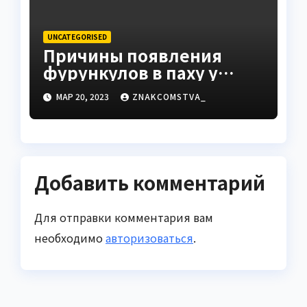
UNCATEGORISED
Причины появления
фурункулов в паху у
мужчин
МАР 20, 2023
ZNAKCOMSTVA_
Добавить комментарий
Для отправки комментария вам
необходимо
авторизоваться
.