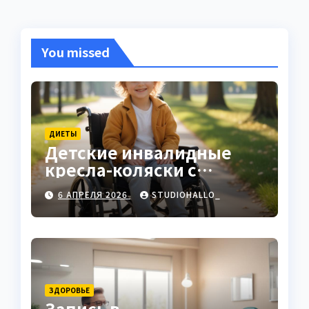
You missed
ДИЕТЫ
Детские инвалидные
кресла-коляски с
ручным приводом
6 АПРЕЛЯ 2026
STUDIOHALLO_
ЗДОРОВЬЕ
Запись в