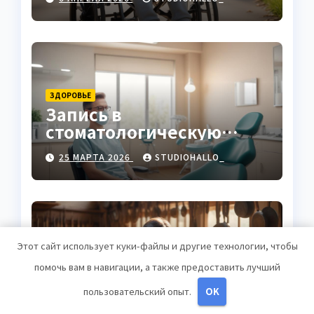
ЗДОРОВЬЕ
Запись в
стоматологическую
клинику
25 МАРТА 2026
STUDIOHALLO_
Этот сайт использует куки-файлы и другие технологии, чтобы
ЗДОРОВЬЕ
помочь вам в навигации, а также предоставить лучший
Выбор гонгов:
ассортимент и
пользовательский опыт.
OK
характеристики