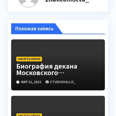
Похожая запись
UNCATEGORISED
Биография декана
Московского
государственного
МАР 21, 2023
STUDIOHALLO_
университета Андрея
Сидорова — от студента
до руководителя
UNCATEGORISED