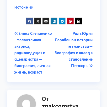
Источник
Навигация
Елена Степаненко
Роль Юрия
– талантливая
Барабаша в истории
по
актриса,
гетманства —
записям
радиоведущая и
биография и вклад в
сценаристка —
становление
биография, личная
Петлюры
жизнь, возраст
От
znakcomstva_