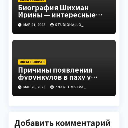
Биография Шихман
Ирины — интересные
факты, достижения и
МАР 21, 2023
STUDIOHALLO_
путь к успеху
UNCATEGORISED
Причины появления
фурункулов в паху у
мужчин
МАР 20, 2023
ZNAKCOMSTVA_
Добавить комментарий