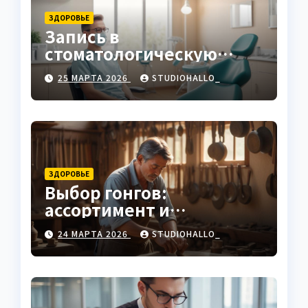
ЗДОРОВЬЕ
Запись в
стоматологическую
клинику
25 МАРТА 2026
STUDIOHALLO_
ЗДОРОВЬЕ
Выбор гонгов:
ассортимент и
характеристики
24 МАРТА 2026
STUDIOHALLO_