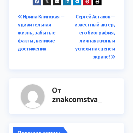
Навигация
Ирина Клинская —
Сергей Астахов —
удивительная
известный актер,
по
жизнь, забытые
его биография,
записям
факты, великие
личная жизнь и
достижения
успехи на сцене и
экране!
От
znakcomstva_
Похожая запись