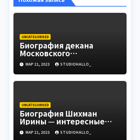
UNCATEGORISED
Биография декана
Московского
государственного
МАР 21, 2023
STUDIOHALLO_
университета Андрея
Сидорова — от студента
до руководителя
UNCATEGORISED
Биография Шихман
Ирины — интересные
факты, достижения и
МАР 21, 2023
STUDIOHALLO_
путь к успеху