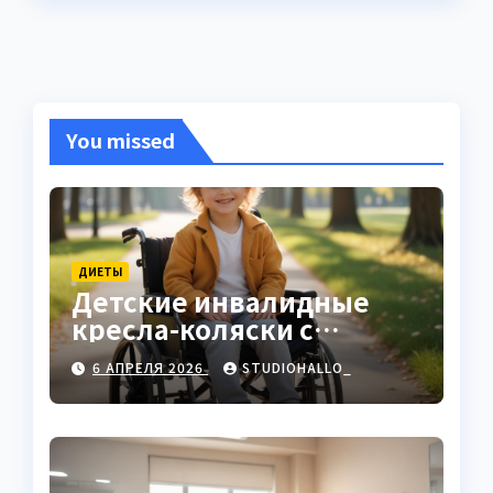
You missed
ДИЕТЫ
Детские инвалидные
кресла-коляски с
ручным приводом
6 АПРЕЛЯ 2026
STUDIOHALLO_