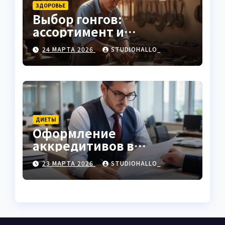
ЗДОРОВЬЕ
Выбор гонгов:
ассортимент и
характеристики
24 МАРТА 2026
STUDIOHALLO_
ДИЕТЫ
Оформление
аккредитивов в
международной
23 МАРТА 2026
STUDIOHALLO_
торговле