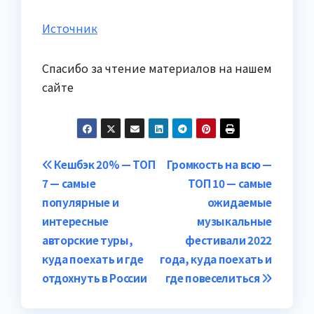
Источник
Спасибо за чтение материалов на нашем
сайте
Навигация
Кешбэк 20% — ТОП
Громкость на всю —
7 — самые
ТОП 10 — самые
по
популярные и
ожидаемые
записям
интересные
музыкальные
авторские туры,
фестивали 2022
куда поехать и где
года, куда поехать и
отдохнуть в России
где повеселиться