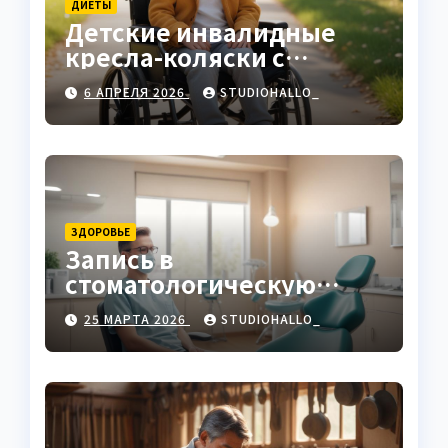
ДИЕТЫ
Детские инвалидные
кресла-коляски с
ручным приводом
6 АПРЕЛЯ 2026
STUDIOHALLO_
ЗДОРОВЬЕ
Запись в
стоматологическую
клинику
25 МАРТА 2026
STUDIOHALLO_