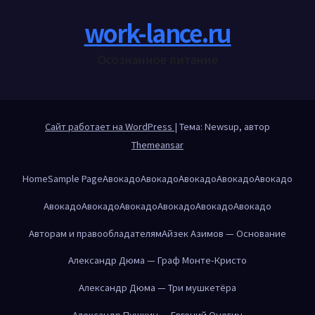
work-lance.ru
Осознанное питание
Сайт работает на WordPress
|
Тема: Newsup, автор
Themeansar
Home
Sample Page
Авокадо
Авокадо
Авокадо
Авокадо
Авокадо
Авокадо
Авокадо
Авокадо
Авокадо
Авокадо
Авокадо
Авторам и правообладателям
Айзек Азимов — Основание
Александр Дюма — Граф Монте-Кристо
Александр Дюма — Три мушкетёра
Александр Пушкин — Евгений Онегин