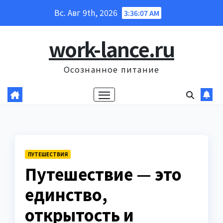
Перейти
Вс. Авг 9th, 2026
3:36:08 AM
к
содержанию
work-lance.ru
Осознанное питание
ПУТЕШЕСТВИЯ
Путешествие — это
единство,
открытость и