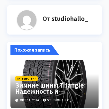
От
studiohallo_
Похожая запись
ПУТЕШЕСТВИЯ
Зимние шины Triangle:
Надежность и
доступность для зимних
ОКТ 11, 2024
STUDIOHALLO_
дорог