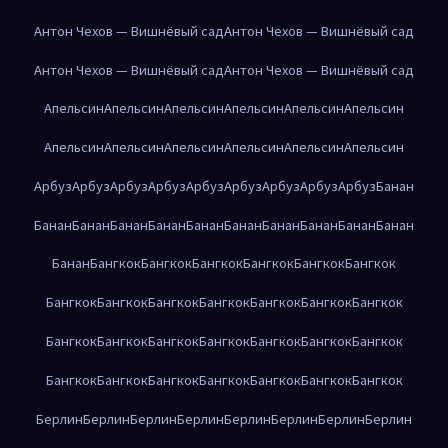
Антон Чехов — Вишнёвый сад
Антон Чехов — Вишнёвый сад
Антон Чехов — Вишнёвый сад
Антон Чехов — Вишнёвый сад
Апельсин
Апельсин
Апельсин
Апельсин
Апельсин
Апельсин
Апельсин
Апельсин
Апельсин
Апельсин
Апельсин
Апельсин
Арбуз
Арбуз
Арбуз
Арбуз
Арбуз
Арбуз
Арбуз
Арбуз
Арбуз
Банан
Банан
Банан
Банан
Банан
Банан
Банан
Банан
Банан
Банан
Банан
Банан
Бангкок
Бангкок
Бангкок
Бангкок
Бангкок
Бангкок
Бангкок
Бангкок
Бангкок
Бангкок
Бангкок
Бангкок
Бангкок
Бангкок
Бангкок
Бангкок
Бангкок
Бангкок
Бангкок
Бангкок
Бангкок
Бангкок
Бангкок
Бангкок
Бангкок
Бангкок
Бангкок
Берлин
Берлин
Берлин
Берлин
Берлин
Берлин
Берлин
Берлин