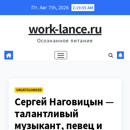
Перейти
Пт. Авг 7th, 2026
2:19:56 AM
к
содержанию
work-lance.ru
Осознанное питание
UNCATEGORISED
Сергей Наговицын —
талантливый
музыкант, певец и