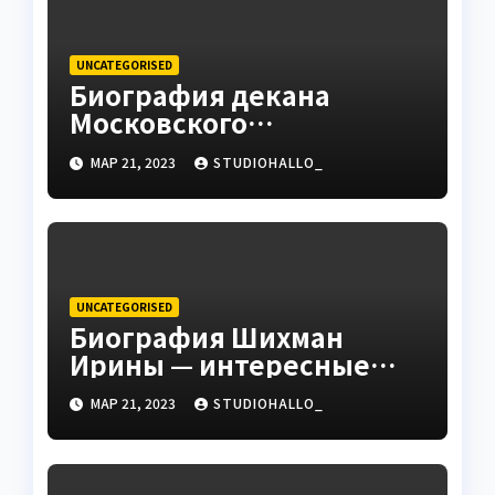
UNCATEGORISED
Биография декана
Московского
государственного
МАР 21, 2023
STUDIOHALLO_
университета Андрея
Сидорова — от студента
до руководителя
UNCATEGORISED
Биография Шихман
Ирины — интересные
факты, достижения и
МАР 21, 2023
STUDIOHALLO_
путь к успеху