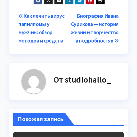
Навигация
Как лечить вирус
Биография Ивана
папилломы у
Сурикова — история
по
мужчин: обзор
жизни и творчество
записям
методов и средств
в подробностях
От
studiohallo_
Похожая запись