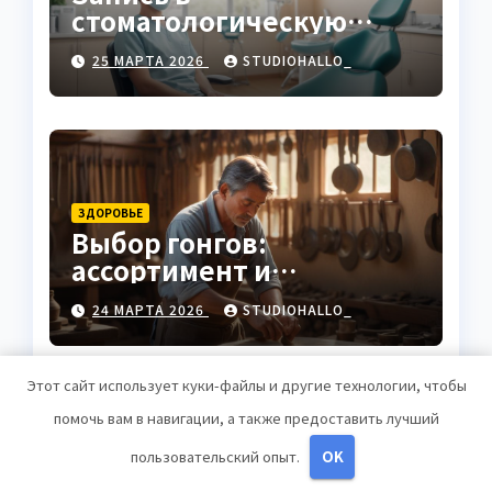
стоматологическую
клинику
25 МАРТА 2026
STUDIOHALLO_
ЗДОРОВЬЕ
Выбор гонгов:
ассортимент и
характеристики
24 МАРТА 2026
STUDIOHALLO_
Этот сайт использует куки-файлы и другие технологии, чтобы
помочь вам в навигации, а также предоставить лучший
пользовательский опыт.
OK
ДИЕТЫ
Оформление