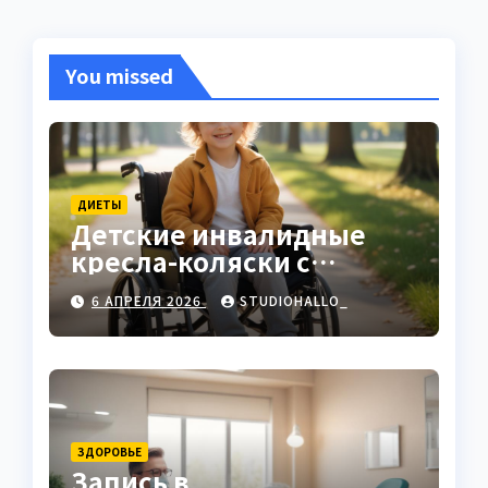
You missed
ДИЕТЫ
Детские инвалидные
кресла-коляски с
ручным приводом
6 АПРЕЛЯ 2026
STUDIOHALLO_
ЗДОРОВЬЕ
Запись в