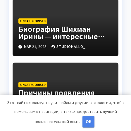
до руководителя
UNCATEGORISED
Биография Шихман
Ирины — интересные
факты, достижения и
МАР 21, 2023
STUDIOHALLO_
путь к успеху
UNCATEGORISED
Причины появления
фурункулов в паху у
Этот сайт использует куки-файлы и другие технологии, чтобы
мужчин
МАР 20, 2023
ZNAKCOMSTVA_
помочь вам в навигации, а также предоставить лучший
пользовательский опыт.
OK