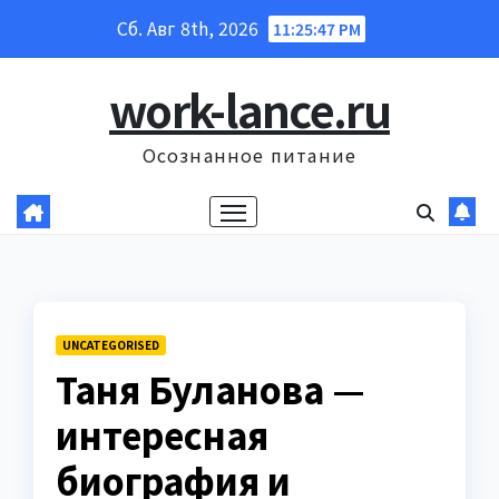
Перейти
Сб. Авг 8th, 2026
11:25:48 PM
к
содержанию
work-lance.ru
Осознанное питание
UNCATEGORISED
Таня Буланова —
интересная
биография и