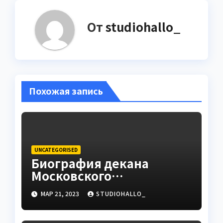
От
studiohallo_
Похожая запись
UNCATEGORISED
Биография декана
Московского
государственного
МАР 21, 2023
STUDIOHALLO_
университета Андрея
Сидорова — от студента