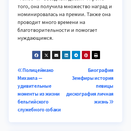
того, она получила множество наград и
номинировалась на премии. Также она
проводит много времени на
благотворительности и помогает
нуждающимся.
Навигация
Полицеймако
Биография
Михаила —
Земфиры история
по
удивительные
певицы
записям
моменты из жизни
дискография личная
бельгийского
жизнь
служебного собаки