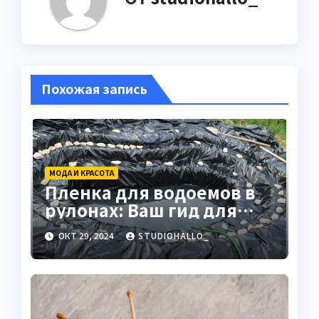
Похожая запись
МОДА И КРАСОТА
Пленка для водоемов в
рулонах: Ваш гид для
выбора и применения
ОКТ 29, 2024
STUDIOHALLO_