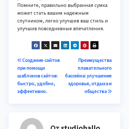
Помните, правильно выбранная сумка
может стать вашим надежным
спутником, легко улучшив ваш стиль и
улучшив повседневные впечатления.
Навигация
Создание сайтов
Преимущества
при помощи
плавательного
по
шаблонов сайтов:
бассейна: улучшение
записям
быстро, удобно,
здоровья, отдыха и
эффективно.
общества
От
studiohallo_