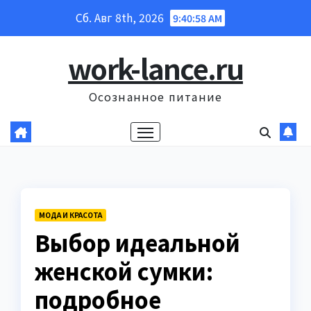
Перейти
Сб. Авг 8th, 2026
9:40:59 AM
к
содержанию
work-lance.ru
Осознанное питание
МОДА И КРАСОТА
Выбор идеальной
женской сумки:
подробное