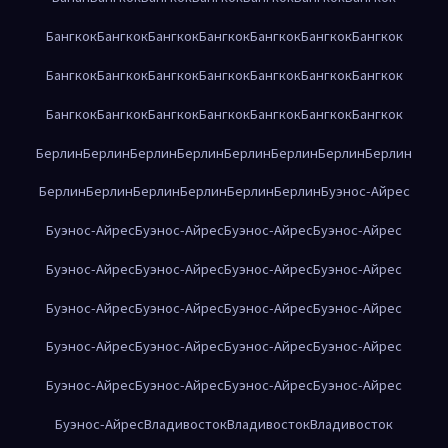
Бангкок
Бангкок
Бангкок
Бангкок
Бангкок
Бангкок
Бангкок
Бангкок
Бангкок
Бангкок
Бангкок
Бангкок
Бангкок
Бангкок
Бангкок
Бангкок
Бангкок
Бангкок
Бангкок
Бангкок
Бангкок
Берлин
Берлин
Берлин
Берлин
Берлин
Берлин
Берлин
Берлин
Берлин
Берлин
Берлин
Берлин
Берлин
Берлин
Буэнос-Айрес
Буэнос-Айрес
Буэнос-Айрес
Буэнос-Айрес
Буэнос-Айрес
Буэнос-Айрес
Буэнос-Айрес
Буэнос-Айрес
Буэнос-Айрес
Буэнос-Айрес
Буэнос-Айрес
Буэнос-Айрес
Буэнос-Айрес
Буэнос-Айрес
Буэнос-Айрес
Буэнос-Айрес
Буэнос-Айрес
Буэнос-Айрес
Буэнос-Айрес
Буэнос-Айрес
Буэнос-Айрес
Буэнос-Айрес
Владивосток
Владивосток
Владивосток