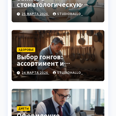
стоматологическую
клинику
25 МАРТА 2026
STUDIOHALLO_
ЗДОРОВЬЕ
Выбор гонгов:
ассортимент и
характеристики
24 МАРТА 2026
STUDIOHALLO_
ДИЕТЫ
Оформление