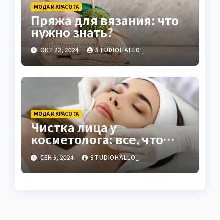
МОДА И КРАСОТА
Пряжа для вязания: что
нужно знать?
ОКТ 22, 2024
STUDIOHALLO_
МОДА И КРАСОТА
Чистка лица у
косметолога: все, что
нужно знать
СЕН 5, 2024
STUDIOHALLO_