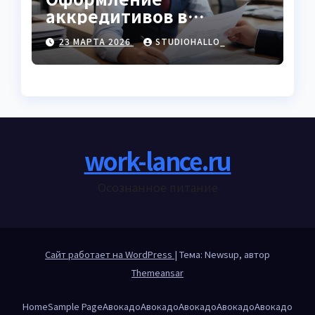
аккредитивов в
международной
23 МАРТА 2026
STUDIOHALLO_
торговле
work-lance.ru
Осознанное питание
Сайт работает на WordPress
|
Тема: Newsup, автор
Themeansar
Home
Sample Page
Авокадо
Авокадо
Авокадо
Авокадо
Авокадо