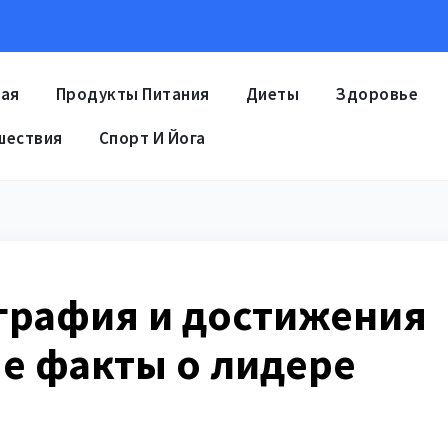
ная
Продукты Питания
Диеты
Здоровье
шествия
Спорт И Йога
графия и достижения
е факты о лидере