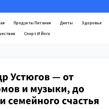
ная
Продукты Питания
Диеты
Здоровье
шествия
Спорт И Йога
р Устюгов — от
мов и музыки, до
и семейного счастья