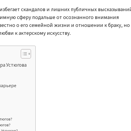
избегает скандалов и лишних публичных высказываний
тимную сферу подальше от осознанного внимания
естно о его семейной жизни и отношении к браку, но
любви к актерскому искусству.
ра Устюгова
 карьере
стюгов?
тюгов?
 Устюгов?