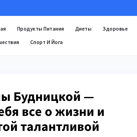
ная
Продукты Питания
Диеты
Здоровье
шествия
Спорт И Йога
ы Будницкой —
ебя все о жизни и
той талантливой