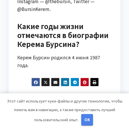
Instagram — @thebursin, Twitter —
@BursinKerem.
Какие годы жизни
отмечаются в биографии
Керема Бурсина?
Керем Бурсин родился 4 июня 1987
года.
Навигация
Фурункул на глазу:
Крылов певец
Этот сайт использует куки-файлы и другие технологии, чтобы
эффективные
биография
по
помочь вам в навигации, а также предоставить лучший
методы лечения
интересные факты и
записям
достижения Научно-
пользовательский опыт.
OK
познавательный