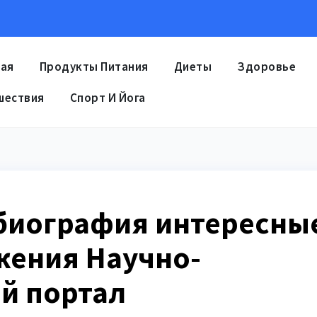
ная
Продукты Питания
Диеты
Здоровье
шествия
Спорт И Йога
биография интересны
жения Научно-
й портал