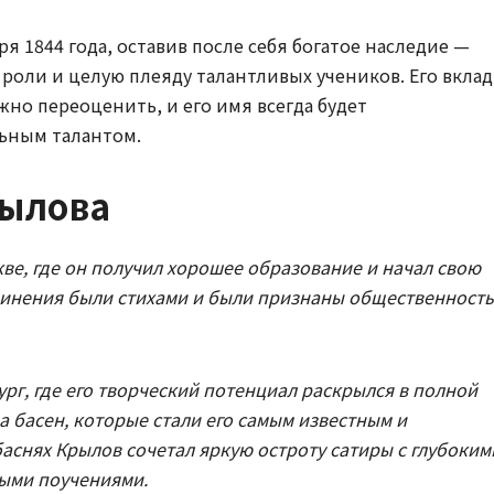
я 1844 года, оставив после себя богатое наследие —
роли и целую плеяду талантливых учеников. Его вклад
жно переоценить, и его имя всегда будет
льным талантом.
рылова
е, где он получил хорошее образование и начал свою
очинения были стихами и были признаны общественност
ург, где его творческий потенциал раскрылся в полной
а басен, которые стали его самым известным и
аснях Крылов сочетал яркую остроту сатиры с глубоким
ыми поучениями.