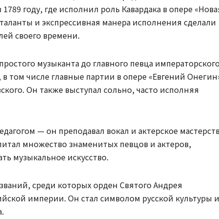
 1789 году, где исполнил роль Кавардака в опере «Нова
 таланты и экспрессивная манера исполнения сделали
лей своего времени.
ростого музыканта до главного певца императорског
, в том числе главные партии в опере «Евгений Онегин
ского. Он также выступал сольно, часто исполняя
едагогом — он преподавал вокал и актерское мастерст
питал множество знаменитых певцов и актеров,
ть музыкальное искусство.
званий, среди которых орден Святого Андрея
ийской империи. Он стал символом русской культуры 
.