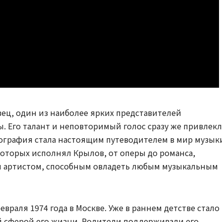
вец, один из наиболее ярких представителей
. Его талант и неповторимый голос сразу же привлек
биография стала настоящим путеводителем в мир музык
 которых исполнял Крылов, от оперы до романса,
м артистом, способным овладеть любым музыкальным
враля 1974 года в Москве. Уже в раннем детстве стало
й сферой его жизни. Родители поддерживали его