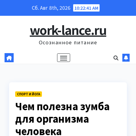
Перейти
Сб. Авг 8th, 2026
10:22:42 AM
к
содержанию
work-lance.ru
Осознанное питание
СПОРТ И ЙОГА
Чем полезна зумба
для организма
человека