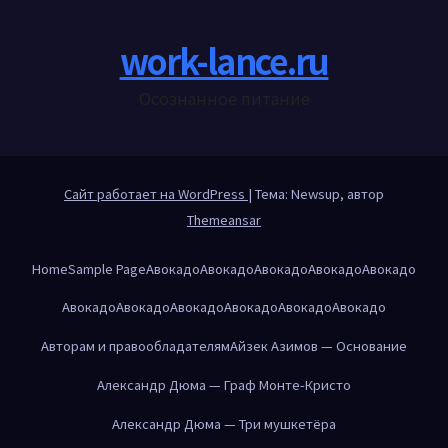
work-lance.ru
Осознанное питание
Сайт работает на WordPress
|
Тема: Newsup, автор
Themeansar
Home
Sample Page
Авокадо
Авокадо
Авокадо
Авокадо
Авокадо
Авокадо
Авокадо
Авокадо
Авокадо
Авокадо
Авокадо
Авторам и правообладателям
Айзек Азимов — Основание
Александр Дюма — Граф Монте-Кристо
Александр Дюма — Три мушкетёра