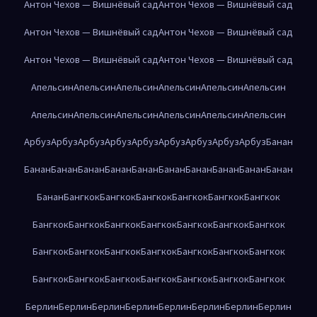
Антон Чехов — Вишнёвый сад
Антон Чехов — Вишнёвый сад
Антон Чехов — Вишнёвый сад
Антон Чехов — Вишнёвый сад
Антон Чехов — Вишнёвый сад
Антон Чехов — Вишнёвый сад
Апельсин
Апельсин
Апельсин
Апельсин
Апельсин
Апельсин
Апельсин
Апельсин
Апельсин
Апельсин
Апельсин
Апельсин
Арбуз
Арбуз
Арбуз
Арбуз
Арбуз
Арбуз
Арбуз
Арбуз
Арбуз
Банан
Банан
Банан
Банан
Банан
Банан
Банан
Банан
Банан
Банан
Банан
Банан
Бангкок
Бангкок
Бангкок
Бангкок
Бангкок
Бангкок
Бангкок
Бангкок
Бангкок
Бангкок
Бангкок
Бангкок
Бангкок
Бангкок
Бангкок
Бангкок
Бангкок
Бангкок
Бангкок
Бангкок
Бангкок
Бангкок
Бангкок
Бангкок
Бангкок
Бангкок
Бангкок
Берлин
Берлин
Берлин
Берлин
Берлин
Берлин
Берлин
Берлин