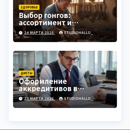
ЗДОРОВЬЕ
Выбор гонгов:
ассортимент и
характеристики
24 МАРТА 2026
STUDIOHALLO_
ДИЕТЫ
Оформление
аккредитивов в
международной
23 МАРТА 2026
STUDIOHALLO_
торговле