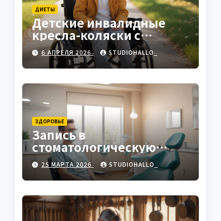
ДИЕТЫ
Детские инвалидные
кресла-коляски с
ручным приводом
6 АПРЕЛЯ 2026
STUDIOHALLO_
ЗДОРОВЬЕ
Запись в
стоматологическую
клинику
25 МАРТА 2026
STUDIOHALLO_