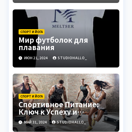
СПОРТ И ЙОГА
Мир футболок для
плавания
ИЮН 21, 2024
STUDIOHALLO_
СПОРТ И ЙОГА
Спортивное Питание:
Ключ к Успеху и
Здоровью
МАЙ 31, 2024
STUDIOHALLO_