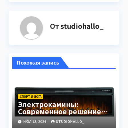
От
studiohallo_
Похожая запись
СПОРТ И ЙОГА
Электрокамины:
Современное решение
для уюта и тепла
ИЮЛ 18, 2024
STUDIOHALLO_