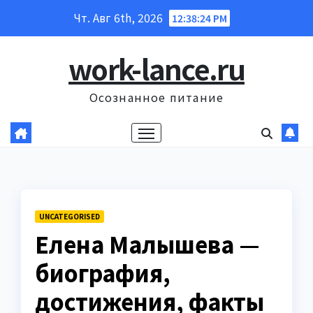
Перейти
Чт. Авг 6th, 2026
12:38:25 PM
к
содержанию
work-lance.ru
Осознанное питание
UNCATEGORISED
Елена Малышева —
биография,
достижения, факты