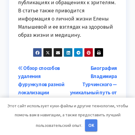
публикациях и обращениях к зрителям.
В статье также приводится
информация о личной жизни Елены
Малышевой и ее взглядах на здоровый
образ жизни и медицину.
Навигация
Обзор способов
Биография
удаления
Владимира
по
фурункулов разной
Турчинского —
записям
локализации
уникальный путь от
скромного детства
Этот сайт использует куки-файлы и другие технологии, чтобы
до блестящей
помочь вам в навигации, а также предоставить лучший
карьеры и
многочисленных
пользовательский опыт.
OK
достижений