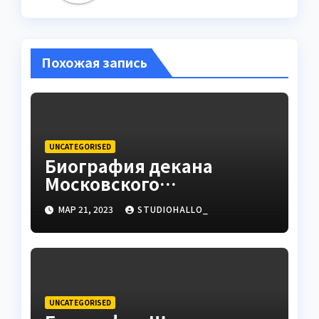
Похожая запись
UNCATEGORISED
Биография декана
Московского
государственного
МАР 21, 2023
STUDIOHALLO_
университета Андрея
Сидорова — от студента
до руководителя
UNCATEGORISED