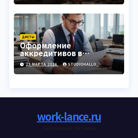
ДИЕТЫ
Оформление
аккредитивов в
международной
23 МАРТА 2026
STUDIOHALLO_
торговле
work-lance.ru
Осознанное питание