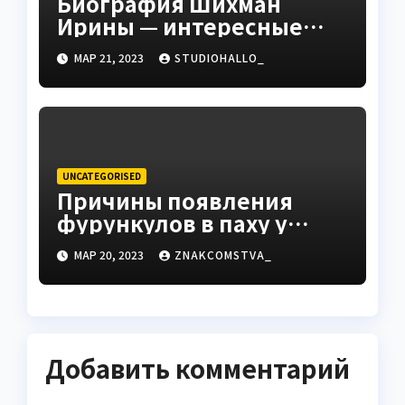
Биография Шихман
Ирины — интересные
факты, достижения и
МАР 21, 2023
STUDIOHALLO_
путь к успеху
UNCATEGORISED
Причины появления
фурункулов в паху у
мужчин
МАР 20, 2023
ZNAKCOMSTVA_
Добавить комментарий