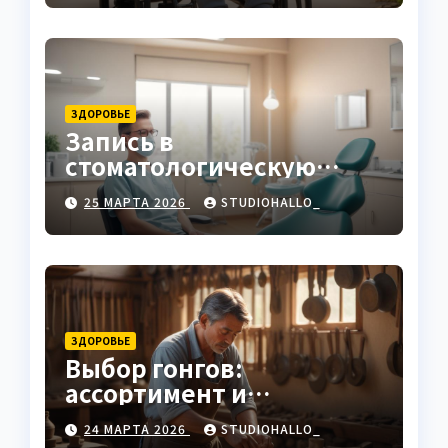
ЗДОРОВЬЕ
Запись в
стоматологическую
клинику
25 МАРТА 2026
STUDIOHALLO_
ЗДОРОВЬЕ
Выбор гонгов:
ассортимент и
характеристики
24 МАРТА 2026
STUDIOHALLO_