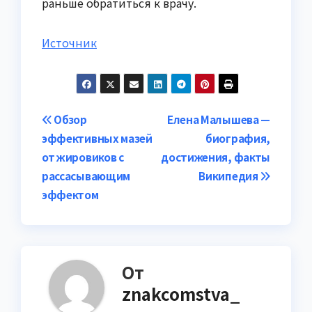
раньше обратиться к врачу.
Источник
Навигация
Обзор
Елена Малышева —
эффективных мазей
биография,
по
от жировиков с
достижения, факты
записям
рассасывающим
Википедия
эффектом
От
znakcomstva_