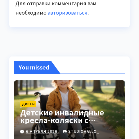
Для отправки комментария вам
необходимо
авторизоваться
.
You missed
ДИЕТЫ
Детские инвалидные
кресла-коляски с
ручным приводом
6 АПРЕЛЯ 2026
STUDIOHALLO_