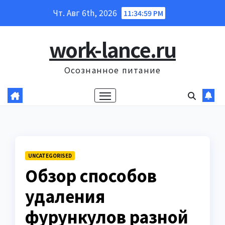
Перейти
Чт. Авг 6th, 2026
11:35:00 PM
к
содержанию
work-lance.ru
Осознанное питание
UNCATEGORISED
Обзор способов
удаления
фурункулов разной