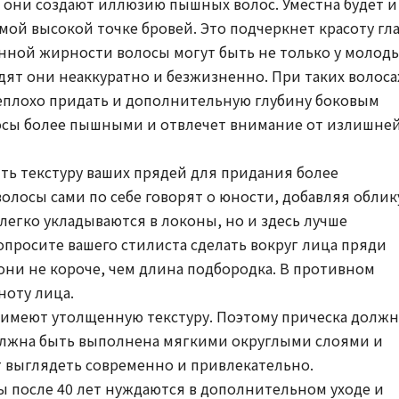
ь они создают иллюзию пышных волос. Уместна будет и
мой высокой точке бровей. Это подчеркнет красоту гла
ной жирности волосы могут быть не только у молод
дят они неаккуратно и безжизненно. При таких волоса
Неплохо придать и дополнительную глубину боковым
лосы более пышными и отвлечет внимание от излишне
ть текстуру ваших прядей для придания более
олосы сами по себе говорят о юности, добавляя облик
легко укладываются в локоны, но и здесь лучше
опросите вашего стилиста сделать вокруг лица пряди
 они не короче, чем длина подбородка. В противном
ноту лица.
 имеют утолщенную текстуру. Поэтому прическа должн
олжна быть выполнена мягкими округлыми слоями и
т выглядеть современно и привлекательно.
ы после 40 лет нуждаются в дополнительном уходе и