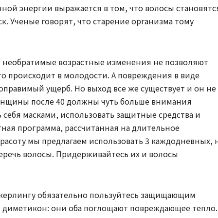
нной энергии выражается в том, что волосы становятс
к. Ученые говорят, что старение организма тому
е необратимые возрастные изменения не позволяют
это происходит в молодости. А повреждения в виде
оправимый ущерб. Но выход все же существует и он не
Женщины после 40 должны чуть больше внимания
ь себя масками, использовать защитные средства и
стная программа, рассчитанная на длительное
расоту мы предлагаем использовать 3 каждодневных, 
беречь волосы. Придерживайтесь их и волосы
 керлингу обязательно пользуйтесь защищающим
 диметикон: они оба поглощают повреждающее тепло.