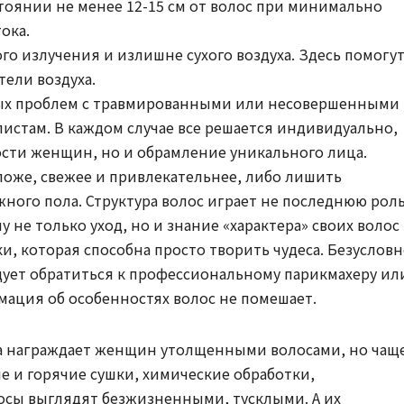
тоянии не менее 12-15 см от волос при минимально
ока.
го излучения и излишне сухого воздуха. Здесь помогу
ели воздуха.
ных проблем с травмированными или несовершенными
листам. В каждом случае все решается индивидуально,
ости женщин, но и обрамление уникального лица.
ложе, свежее и привлекательнее, либо лишить
ого пола. Структура волос играет не последнюю рол
 не только уход, но и знание «характера» своих волос
и, которая способна просто творить чудеса. Безусловн
дует обратиться к профессиональному парикмахеру ил
ация об особенностях волос не помешает.
да награждает женщин утолщенными волосами, но чащ
е и горячие сушки, химические обработки,
лосы выглядят безжизненными, тусклыми. А их