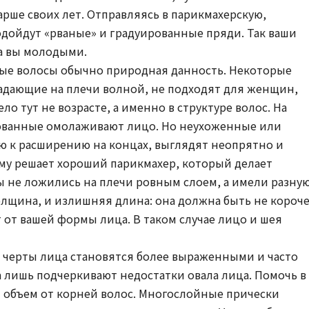
рше своих лет. Отправляясь в парикмахерскую,
одойдут «рваные» и градуированные пряди. Так ваши
а вы молодыми.
тые волосы обычно природная данность. Некоторые
адающие на плечи волной, не подходят для женщин,
о тут не возрасте, а именно в структуре волос. На
ованные омолаживают лицо. Но неухоженные или
 к расширению на концах, выглядят неопрятно и
му решает хороший парикмахер, который делает
ы не ложились на плечи ровным слоем, а имели разну
олщина, и излишняя длина: она должна быть не короч
 от вашей формы лица. В таком случае лицо и шея
 черты лица становятся более выраженными и часто
 лишь подчеркивают недостатки овала лица. Помочь в
 объем от корней волос. Многослойные прически