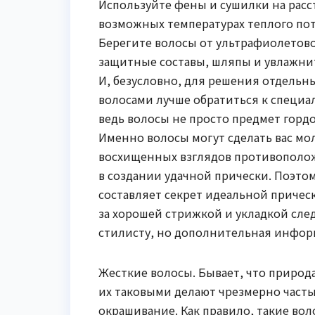
Используйте фены и сушилки на расс
возможных температурах теплого пот
Берегите волосы от ультрафиолетово
защитные составы, шляпы и увлажнит
И, безусловно, для решения отдель
волосами лучше обратиться к специа
ведь волосы не просто предмет горд
Именно волосы могут сделать вас мо
восхищенных взглядов противоположн
в создании удачной прически. Поэтому
составляет секрет идеальной прическ
за хорошей стрижкой и укладкой сле
стилисту, но дополнительная информ
Жесткие волосы. Бывает, что приро
их таковыми делают чрезмерно часты
окрашивание. Как правило, такие во