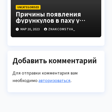
UNCATEGORISED
Причины появления
фурункулов в паху у
мужчин
МАР 20, 2023
ZNAKCOMSTVA_
Добавить комментарий
Для отправки комментария вам
необходимо
авторизоваться
.