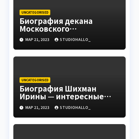
UNCATEGORISED
Биография декана
Московского
государственного
МАР 21, 2023
STUDIOHALLO_
университета Андрея
Сидорова — от студента
до руководителя
UNCATEGORISED
Биография Шихман
Ирины — интересные
факты, достижения и
МАР 21, 2023
STUDIOHALLO_
путь к успеху