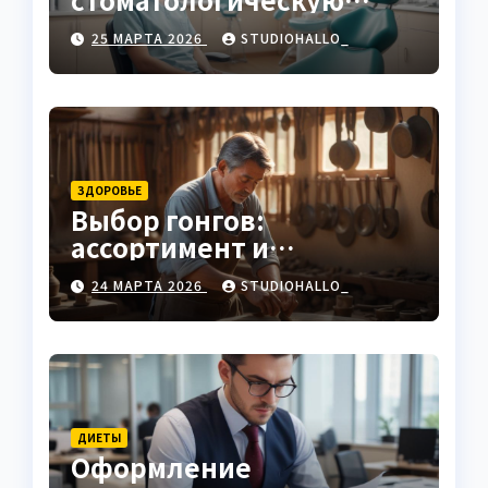
клинику
25 МАРТА 2026
STUDIOHALLO_
ЗДОРОВЬЕ
Выбор гонгов:
ассортимент и
характеристики
24 МАРТА 2026
STUDIOHALLO_
ДИЕТЫ
Оформление