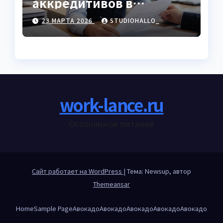
аккредитивов в
международной
23 МАРТА 2026
STUDIOHALLO_
торговле
work-lance.ru
Осознанное питание
Сайт работает на WordPress
|
Тема: Newsup, автор
Themeansar
Home
Sample Page
Авокадо
Авокадо
Авокадо
Авокадо
Авокадо