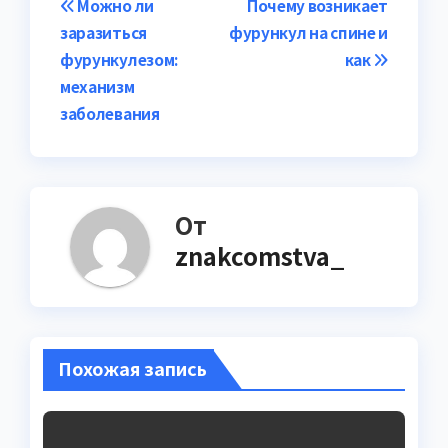
Навигация
Можно ли
Почему возникает
заразиться
фурункул на спине и
по
фурункулезом:
как
записям
механизм
заболевания
От
znakcomstva_
Похожая запись