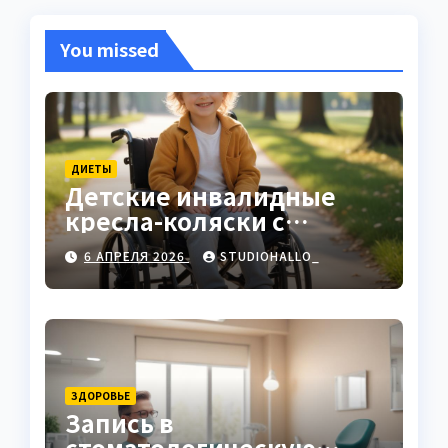
You missed
ДИЕТЫ
Детские инвалидные
кресла-коляски с
ручным приводом
6 АПРЕЛЯ 2026
STUDIOHALLO_
ЗДОРОВЬЕ
Запись в
стоматологическую