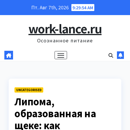
Перейти
Пт. Авг 7th, 2026
9:29:55 AM
к
содержанию
work-lance.ru
Осознанное питание
UNCATEGORISED
Липома,
образованная на
щеке: как