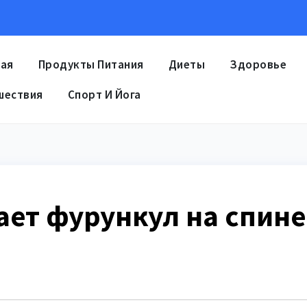
ная
Продукты Питания
Диеты
Здоровье
шествия
Спорт И Йога
ает фурункул на спине