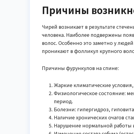
Причины возникн
Чирей возникает в результате стече
человека. Наиболее подвержены поя
волос. Особенно это заметно у люде
проникают в фолликул крупного воло
Причины фурункулов на спине:
Жаркие климатические условия,
Физиологическое состояние: ме
период.
Болезни: гипергидроз, гиповит
Наличие хронических очагов ст
Нарушение нормальной работы 
Изменение состава себума (есте