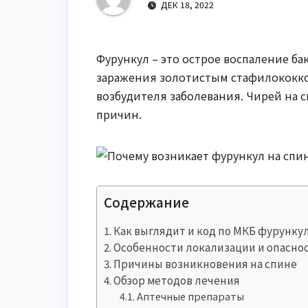
р
ДЕК 18, 2022
m
l
а
a
в
Фурункул – это острое воспаление б
s
и
заражения золотистым стафилококко
s
т
возбудителя заболевания. Чирей на с
n
ь
причин.
i
k
i
Содержание
Как выглядит и код по МКБ фурунку
Особенности локализации и опасно
Причины возникновения на спине
Обзор методов лечения
Аптечные препараты