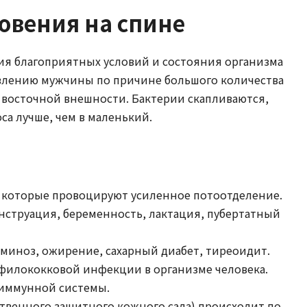
овения на спине
ния благоприятных условий и состояния организма
влению мужчины по причине большого количества
й восточной внешности. Бактерии скапливаются,
са лучше, чем в маленький.
 которые провоцируют усиленное потоотделение.
нструация, беременность, лактация, пубертатный
аминоз, ожирение, сахарный диабет, тиреоидит.
афилококковой инфекции в организме человека.
иммунной системы.
ственного защитного кожного сала) происходит по