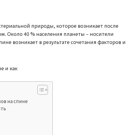
актериальной природы, которое возникает после
м. Около 40 % населения планеты – носители
пине возникает в результате сочетания факторов и
лов на спине
сть